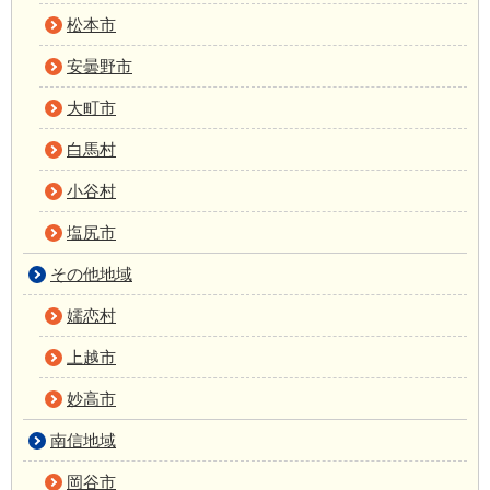
松本市
安曇野市
大町市
白馬村
小谷村
塩尻市
その他地域
嬬恋村
上越市
妙高市
南信地域
岡谷市