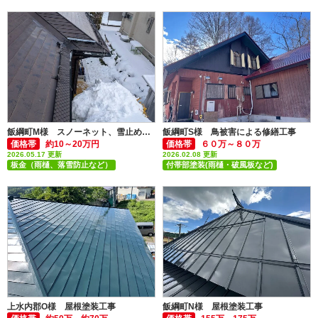
飯綱町M様 スノーネット、雪止めアングル取付工事
飯綱町S様 鳥被害による修繕工事
価格帯
約10～20万円
価格帯
６０万～８０万
2026.05.17 更新
2026.02.08 更新
板金（雨樋、落雪防止など）
付帯部塗装(雨樋・破風板など)
外壁張替え・外壁カバー
上水内郡O様 屋根塗装工事
飯綱町N様 屋根塗装工事