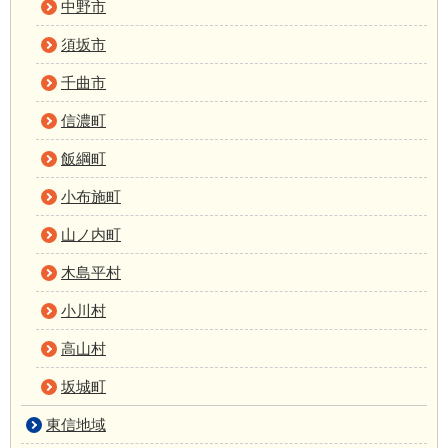
中野市
須坂市
千曲市
信濃町
飯綱町
小布施町
山ノ内町
木島平村
小川村
高山村
坂城町
東信地域