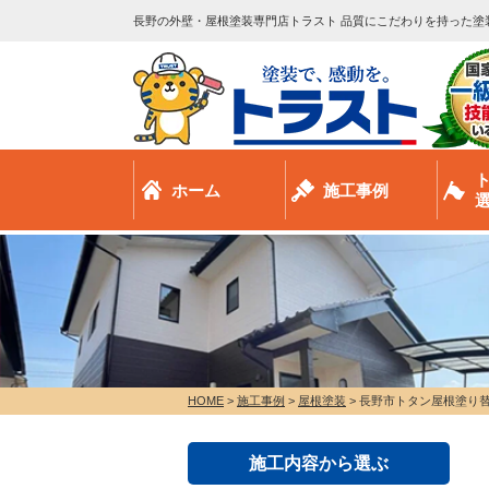
長野の外壁・屋根塗装専門店トラスト 品質にこだわりを持った塗
ホーム
施工事例
HOME
>
施工事例
>
屋根塗装
>
長野市トタン屋根塗り
施工内容から選ぶ