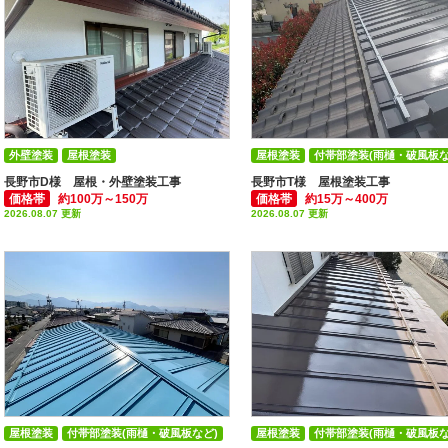
外壁塗装
屋根塗装
屋根塗装
付帯部塗装(雨樋・破風板な
付帯部塗装(雨樋・破風板など)
長野市D様 屋根・外壁塗装工事
長野市T様 屋根塗装工事
価格帯
約100万～150万
価格帯
約15万～400万
2026.08.07 更新
2026.08.07 更新
屋根塗装
付帯部塗装(雨樋・破風板など)
屋根塗装
付帯部塗装(雨樋・破風板な