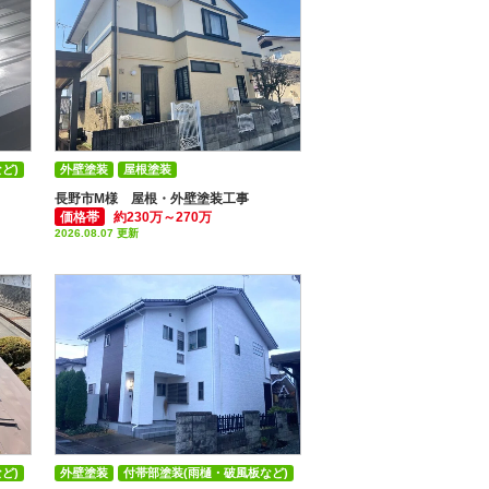
ど)
外壁塗装
屋根塗装
付帯部塗装(雨樋・破風板など)
長野市M様 屋根・外壁塗装工事
価格帯
約230万～270万
2026.08.07 更新
ど)
外壁塗装
付帯部塗装(雨樋・破風板など)