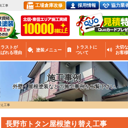
工場倉庫改修
採用情報
協力業
装工事
トラストが
トラストに
大切
塗装メニュー
選ばれる理由
ついて
お客
施工事例
外壁・屋根塗装などの施工事例をご覧下さい
替え工事
長野市トタン屋根塗り替え工事