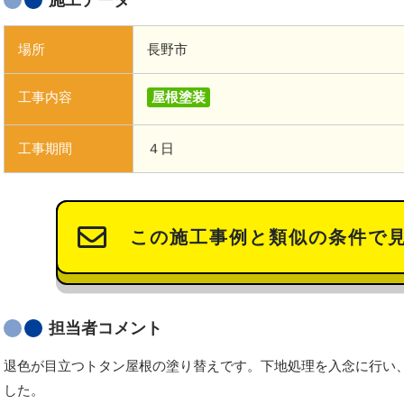
施工データ
場所
長野市
工事内容
屋根塗装
工事期間
４日
この施工事例と類似の条件で
担当者コメント
退色が目立つトタン屋根の塗り替えです。下地処理を入念に行い
した。