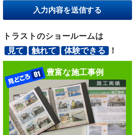
こ
の
フ
ィ
トラストのショールームは
ー
ル
見て
触れて
体験できる
！
ド
は
空
豊富な施工事例
の
ま
ま
に
し
て
く