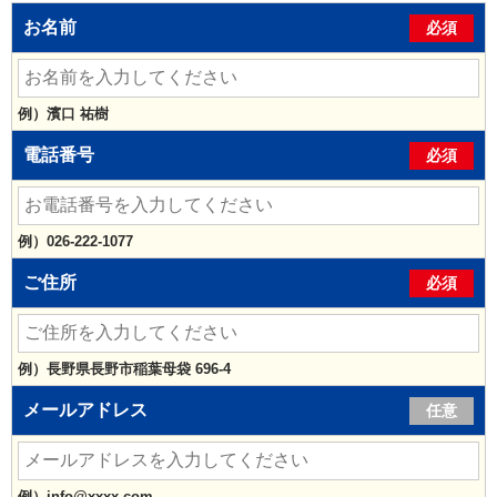
お名前
必須
例）濱口 祐樹
電話番号
必須
例）026-222-1077
ご住所
必須
例）長野県長野市稲葉母袋 696-4
メールアドレス
任意
例）info@xxxx.com