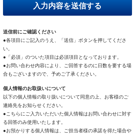
の
フ
ィ
送信前にご確認ください
ー
●各項目にご記入のうえ、「送信」ボタンを押してくださ
ル
い。
ド
●「必須」のついた項目は必須項目となっております。
は
●お問い合わせ内容により、ご回答するのに日数を要する場
空
合もございますので、予めご了承ください。
の
ま
個人情報のお取扱いについて
ま
以下の個人情報の取り扱いについて同意の上、お客様のご
に
連絡先をお知らせください。
し
●こちらにご入力いただいた個人情報はお問い合わせに対す
て
る回答のみ使用いたします。
く
●お預かりする個人情報は、ご担当者様の承諾を得た場合や
だ