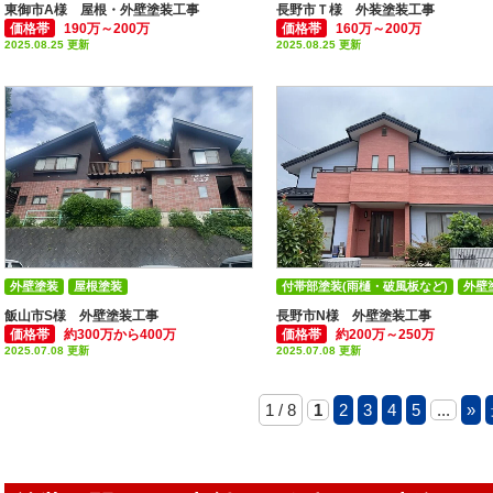
屋根塗装
屋根塗装
東御市A様 屋根・外壁塗装工事
長野市Ｔ様 外装塗装工事
価格帯
190万～200万
価格帯
160万～200万
2025.08.25 更新
2025.08.25 更新
外壁塗装
屋根塗装
付帯部塗装(雨樋・破風板など)
外壁
飯山市S様 外壁塗装工事
長野市N様 外壁塗装工事
価格帯
約300万から400万
価格帯
約200万～250万
2025.07.08 更新
2025.07.08 更新
1 / 8
1
2
3
4
5
...
»