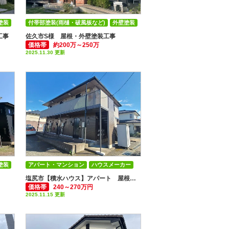
塗装
付帯部塗装(雨樋・破風板など)
外壁塗装
屋根塗装
工事
佐久市S様 屋根・外壁塗装工事
価格帯
約200万～250万
2025.11.30 更新
塗装
アパート・マンション
ハウスメーカー
外壁塗装
屋根塗装
塩尻市【積水ハウス】アパート 屋根・外壁塗装工事
価格帯
240～270万円
2025.11.15 更新