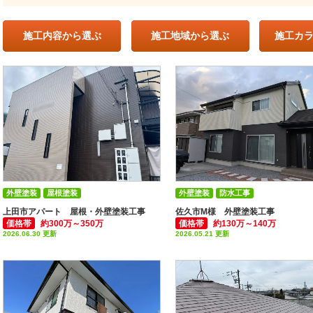
施工内容
から選ぶ
施工地域
から選ぶ
施工カ
外壁塗装
屋根塗装
外壁塗装
防水工事
付帯部塗装(雨樋・破風板など)
上田市アパート 屋根・外壁塗装工事
佐久市М様 外壁塗装工事
価格帯
約300万～350万
価格帯
約130万～140万
アパート・マンション
その他塗装
2026.06.30 更新
2026.05.21 更新