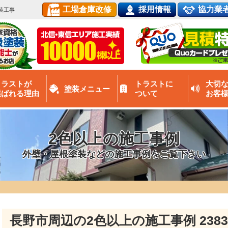
工場倉庫改修
採用情報
協力業
装工事
トラストが
トラストに
大切
塗装メニュー
選ばれる理由
ついて
お客
2色以上の施工事例
外壁・屋根塗装などの施工事例をご覧下さい
長野市周辺の2色以上の施工事例
23