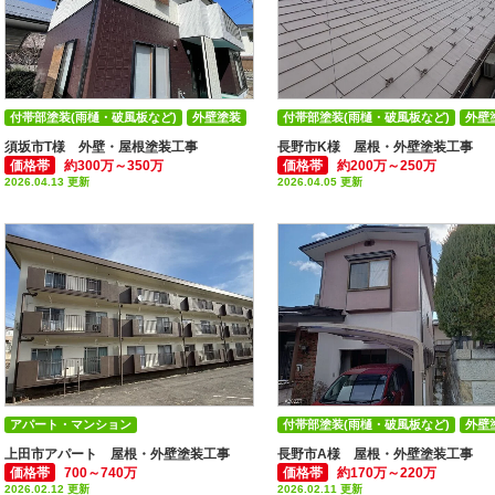
付帯部塗装(雨樋・破風板など)
外壁塗装
付帯部塗装(雨樋・破風板など)
外壁
屋根塗装
屋根塗装
須坂市T様 外壁・屋根塗装工事
長野市K様 屋根・外壁塗装工事
価格帯
約300万～350万
価格帯
約200万～250万
2026.04.13 更新
2026.04.05 更新
アパート・マンション
付帯部塗装(雨樋・破風板など)
外壁
付帯部塗装(雨樋・破風板など)
外壁塗装
屋根塗装
上田市アパート 屋根・外壁塗装工事
長野市A様 屋根・外壁塗装工事
価格帯
700～740万
価格帯
約170万～220万
屋根塗装
2026.02.12 更新
2026.02.11 更新