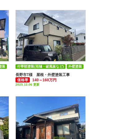
塗装
付帯部塗装(雨樋・破風板など)
外壁塗装
屋根塗装
長野市T様 屋根・外壁塗装工事
価格帯
140～160万円
2025.12.06 更新