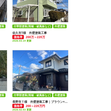
塗装
付帯部塗装(雨樋・破風板など)
外壁塗装
屋根塗装
佐久市T様 外壁塗装工事
価格帯
200万～220万
2026.03.19 更新
塗装
付帯部塗装(雨樋・破風板など)
外壁塗装
長野市Ｔ様 外壁塗装工事｜ブラウン×ホワイトのツートンカラー
価格帯
200～220万円
2026.02.03 更新