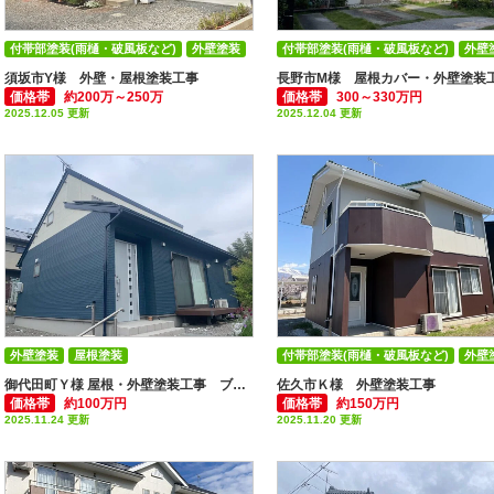
付帯部塗装(雨樋・破風板など)
外壁塗装
付帯部塗装(雨樋・破風板など)
外壁
屋根塗装
屋根張替え・屋根カバー
須坂市Y様 外壁・屋根塗装工事
長野市M様 屋根カバー・外壁塗装
価格帯
約200万～250万
価格帯
300～330万円
2025.12.05 更新
2025.12.04 更新
外壁塗装
屋根塗装
付帯部塗装(雨樋・破風板など)
外壁
御代田町Ｙ様 屋根・外壁塗装工事 ブルー×ホワイトのツートン事例
佐久市Ｋ様 外壁塗装工事
価格帯
約100万円
価格帯
約150万円
2025.11.24 更新
2025.11.20 更新