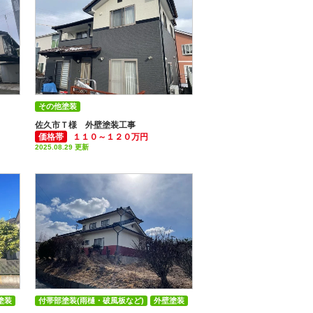
その他塗装
塗装
付帯部塗装(雨樋・破風板など)
外壁塗装
佐久市Ｔ様 外壁塗装工事
価格帯
１１０～１２０万円
2025.08.29 更新
塗装
付帯部塗装(雨樋・破風板など)
外壁塗装