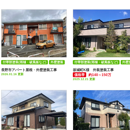
付帯部塗装(雨樋・破風板など)
外壁塗装
付帯部塗装(雨樋・破風板など)
外壁
屋根塗装
長野市アパート屋根・外壁塗装工事
坂城町K様 外装塗装工事
2026.01.16 更新
価格帯
約140～150万
2025.12.21 更新