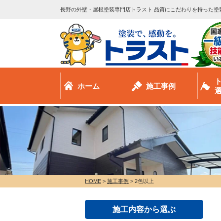
長野の外壁・屋根塗装専門店トラスト 品質にこだわりを持った塗
ホーム
施工事例
HOME
>
施工事例
>
2色以上
施工内容から選ぶ