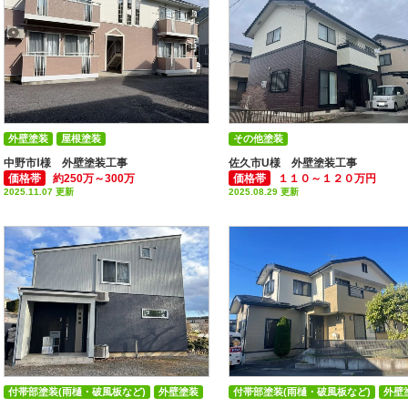
外壁塗装
屋根塗装
その他塗装
付帯部塗装(雨樋・破風板など)
外壁
中野市Ⅰ様 外壁塗装工事
佐久市U様 外壁塗装工事
価格帯
約250万～300万
価格帯
１１０～１２０万円
2025.11.07 更新
2025.08.29 更新
付帯部塗装(雨樋・破風板など)
外壁塗装
付帯部塗装(雨樋・破風板など)
外壁