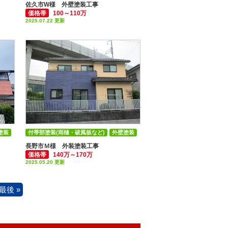
佐久市W様 外壁塗装工事
価格帯
100～110万
2025.07.22 更新
塗装
付帯部塗装(雨樋・破風板など)
外壁塗装
長野市Ｍ様 外装塗装工事
価格帯
140万～170万
2025.05.20 更新
最後 »