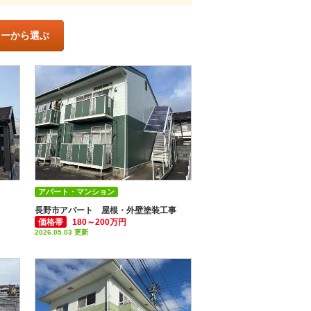
ラー
から選ぶ
アパート・マンション
付帯部塗装(雨樋・破風板など)
外壁塗装
長野市アパート 屋根・外壁塗装工事
価格帯
180～200万円
屋根塗装
2026.05.03 更新