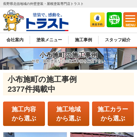
長野県北信地域の外壁塗装・屋根塗装専門店トラスト
MENU
会社案内
塗装メニュー
施工事例
スタッフ紹介
小布施町の施工事例
外壁・屋根塗装などの施工事例をご覧下さい
小布施町の施工事例
2377件掲載中
施工内容
施工地域
施工カラー
から選ぶ
から選ぶ
から選ぶ