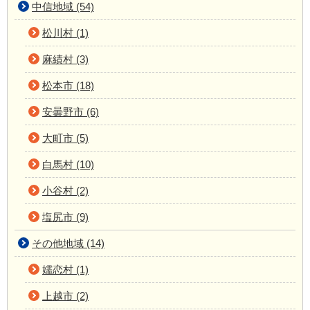
中信地域 (54)
松川村 (1)
麻績村 (3)
松本市 (18)
安曇野市 (6)
大町市 (5)
白馬村 (10)
小谷村 (2)
塩尻市 (9)
その他地域 (14)
嬬恋村 (1)
上越市 (2)