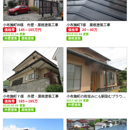
小布施町W様 外壁・屋根塗装工事
小布施町T様 屋根塗装工事
価格帯
145～165万円
価格帯
20～40万
2020.01.24 更新
2019.02.03 更新
外壁塗装
屋根塗装
屋根塗装
付帯部塗装(雨樋・破風板など)
ハウスメーカー
小布施町Ｙ様 外壁・屋根塗装工事
小布施町の街並みにも馴染むブラウンで外壁を塗り変え
2017.08.09 更新
価格帯
165～185万
外壁塗装
2018.09.09 更新
外壁塗装
屋根塗装
板金（雨樋、落雪防止など）
その他塗装