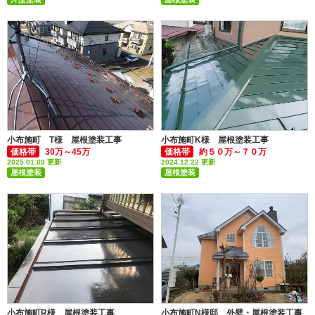
付帯部塗装(雨樋・破風板など)
付帯部塗装(雨樋・破風板など)
小布施町 T様 屋根塗装工事
小布施町K様 屋根塗装工事
価格帯
30万～45万
価格帯
約５０万～７０万
2025.01.09 更新
2024.12.22 更新
屋根塗装
屋根塗装
付帯部塗装(雨樋・破風板など)
小布施町R様 屋根塗装工事
小布施町N様邸 外壁・屋根塗装工事