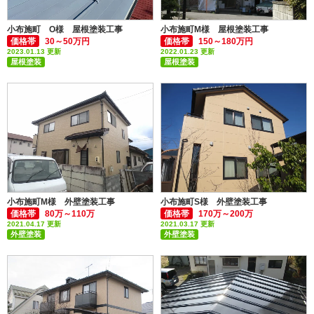
小布施町 O様 屋根塗装工事
小布施町M様 屋根塗装工事
価格帯
30～50万円
価格帯
150～180万円
2023.01.13 更新
2022.01.23 更新
屋根塗装
屋根塗装
板金（雨樋、落雪防止など）
小布施町M様 外壁塗装工事
小布施町S様 外壁塗装工事
価格帯
80万～110万
価格帯
170万～200万
2021.04.17 更新
2021.03.17 更新
外壁塗装
外壁塗装