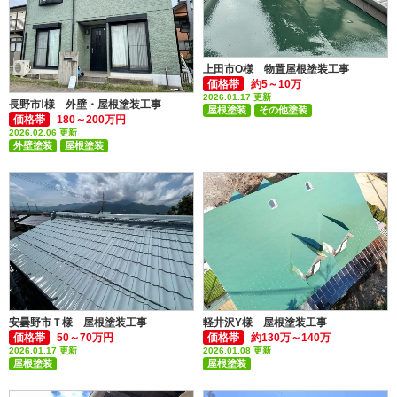
上田市O様 物置屋根塗装工事
価格帯
約5～10万
2026.01.17 更新
長野市Ⅰ様 外壁・屋根塗装工事
屋根塗装
その他塗装
価格帯
180～200万円
2026.02.06 更新
外壁塗装
屋根塗装
付帯部塗装(雨樋・破風板など)
安曇野市Ｔ様 屋根塗装工事
軽井沢Y様 屋根塗装工事
価格帯
50～70万円
価格帯
約130万～140万
2026.01.17 更新
2026.01.08 更新
屋根塗装
屋根塗装