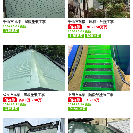
千曲市Ｎ様 屋根塗装工事
千曲市M様 屋根・外壁工事
2026.03.03 更新
価格帯
130～150万円
屋根塗装
2026.03.03 更新
外壁塗装
屋根塗装
付帯部塗装(雨樋・破風板など)
佐久市N様 屋根塗装工事
上田市H様 階段部塗装工事
価格帯
約70万～80万
価格帯
13～16万
2026.02.22 更新
2026.02.10 更新
屋根塗装
その他塗装