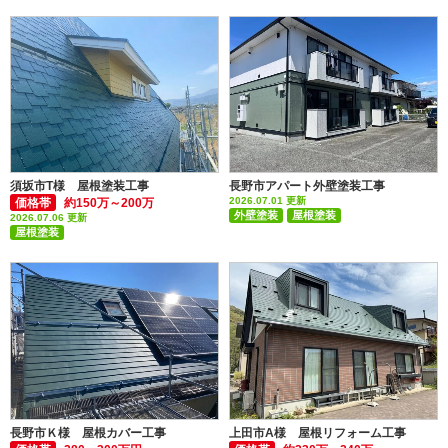
須坂市T様 屋根塗装工事
長野市アパート外壁塗装工事
2026.07.01 更新
価格帯
約150万～200万
外壁塗装
屋根塗装
2026.07.06 更新
屋根塗装
付帯部塗装(雨樋・破風板など)
付帯部塗装(雨樋・破風板など)
長野市Ｋ様 屋根カバー工事
上田市A様 屋根リフォーム工事