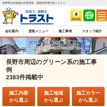
長野県北信地域の外壁塗装・屋根塗装専門店トラスト
MENU
会社案内
塗装メニュー
施工事例
スタッフ紹介
グリーン系の施工事例
外壁・屋根塗装などの施工事例をご覧下さい
長野市周辺のグリーン系の施工事
例
2383件掲載中
施工内容
施工地域
施工カラー
から選ぶ
から選ぶ
から選ぶ