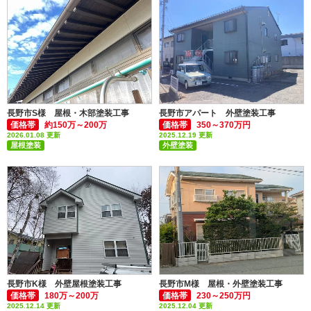
長野市S様 屋根・木部塗装工事
長野市アパート 外壁塗装工事
価格帯
約150万～200万
価格帯
350～370万円
2026.01.08 更新
2025.12.19 更新
屋根塗装
外壁塗装
付帯部塗装(雨樋・破風板など)
付帯部塗装(雨樋・破風板など)
長野市K様 外壁屋根塗装工事
長野市M様 屋根・外壁塗装工事
価格帯
180万～200万
価格帯
230～250万円
2025.12.14 更新
2025.12.04 更新