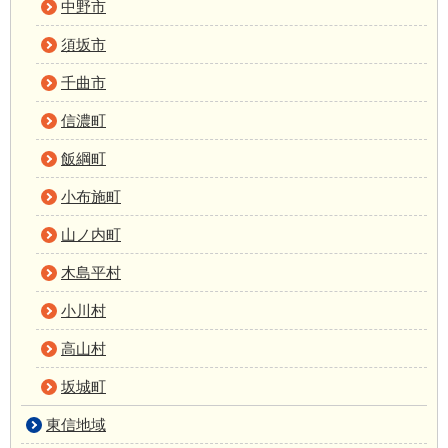
中野市
須坂市
千曲市
信濃町
飯綱町
小布施町
山ノ内町
木島平村
小川村
高山村
坂城町
東信地域