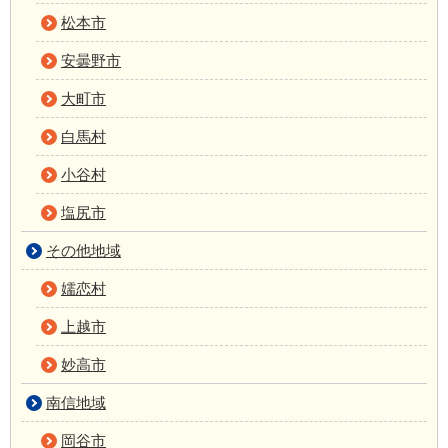
松本市
安曇野市
大町市
白馬村
小谷村
塩尻市
その他地域
嬬恋村
上越市
妙高市
南信地域
岡谷市