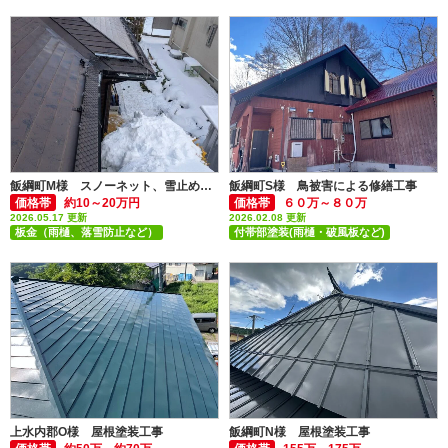
飯綱町M様 スノーネット、雪止めアングル取付工事
飯綱町S様 鳥被害による修繕工事
価格帯
約10～20万円
価格帯
６０万～８０万
2026.05.17 更新
2026.02.08 更新
板金（雨樋、落雪防止など）
付帯部塗装(雨樋・破風板など)
外壁張替え・外壁カバー
上水内郡O様 屋根塗装工事
飯綱町N様 屋根塗装工事