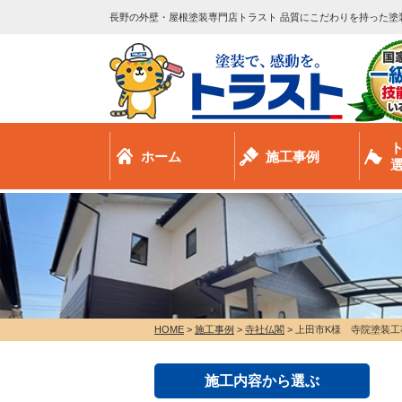
長野の外壁・屋根塗装専門店トラスト 品質にこだわりを持った塗
ホーム
施工事例
HOME
>
施工事例
>
寺社仏閣
>
上田市K様 寺院塗装工
施工内容から選ぶ