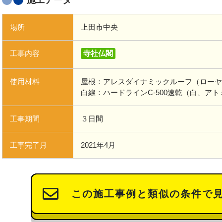
施工データ
場所
上田市中央
工事内容
寺社仏閣
使用材料
屋根：アレスダイナミックルーフ（ローヤ
白線：ハードラインC-500速乾（白、ア
工事期間
３日間
工事完了月
2021年4月
この施工事例と類似の条件で