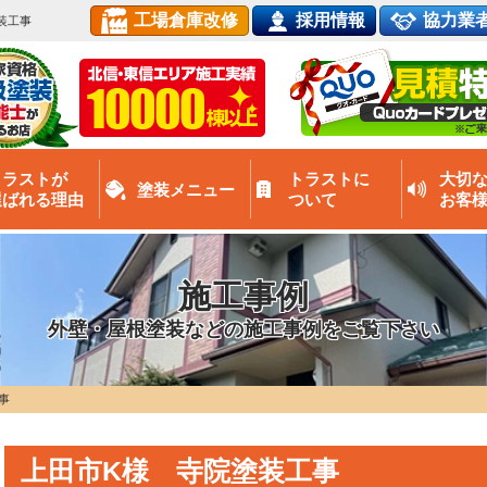
工場倉庫改修
採用情報
協力業
装工事
トラストが
トラストに
大切
塗装メニュー
選ばれる理由
ついて
お客
施工事例
外壁・屋根塗装などの施工事例をご覧下さい
事
上田市K様 寺院塗装工事