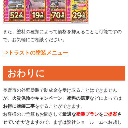
また、塗料の種類によって価格を抑えることも可能ですの
で、お気軽にご相談ください。
⇒トラストの塗装メニュー
おわりに
長野市の外壁塗装で助成金を受け取ることはできません
が、
火災保険
や
キャンペーン
、
塗料の選定
などによっては
お得に塗装工事
をすることができます。
お客様のご予算もお聞きして
最適な
塗装プラン
を
ご提案
さ
せていただきます
ので、まずは弊社ショールームへお越し