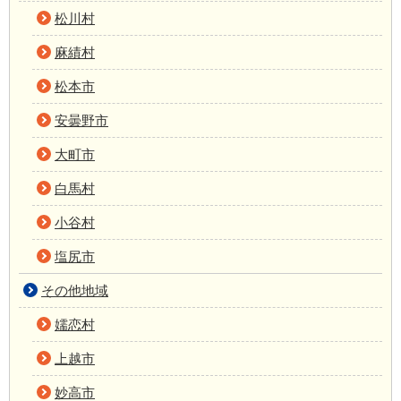
松川村
麻績村
松本市
安曇野市
大町市
白馬村
小谷村
塩尻市
その他地域
嬬恋村
上越市
妙高市