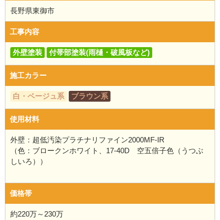
長野県東御市
工事内容
外壁塗装
付帯部塗装(雨樋・破風板など)
施工カラー
白・ベージュ系
ブラウン系
使用材料
外壁：超低汚染プラチナリファイン2000MF-IR
（色：ブロークンホワイト、17-40D 空五倍子色（うつぶ
しいろ））
価格帯
約220万～230万