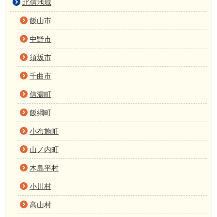
北信地域
飯山市
中野市
須坂市
千曲市
信濃町
飯綱町
小布施町
山ノ内町
木島平村
小川村
高山村