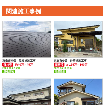
関連施工事例
東御市M様 屋根塗装工事
東御市G様 外壁塗装工事
価格帯
約40万～45万
価格帯
約155万～160万
2026.08.02 更新
2026.06.11 更新
屋根塗装
外壁塗装
付帯部塗装(雨樋・破風板など)