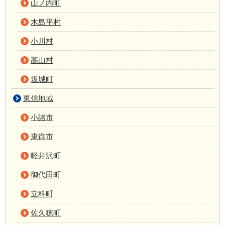
山ノ内町
木島平村
小川村
高山村
坂城町
東信地域
小諸市
東御市
軽井沢町
御代田町
立科町
佐久穂町