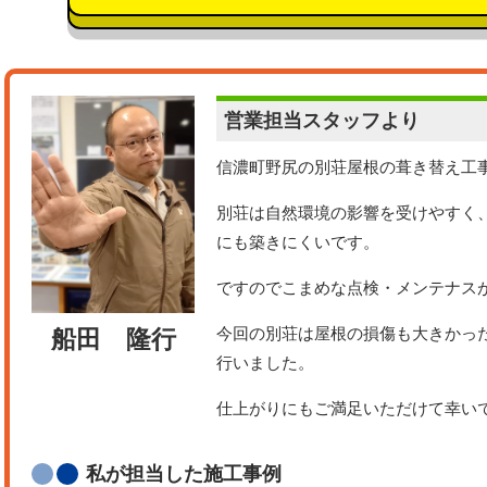
営業担当
スタッフより
信濃町野尻の別荘屋根の葺き替え工
別荘は自然環境の影響を受けやすく
にも築きにくいです。
ですのでこまめな点検・メンテナス
今回の別荘は屋根の損傷も大きかっ
船田 隆行
行いました。
仕上がりにもご満足いただけて幸い
私が担当した施工事例