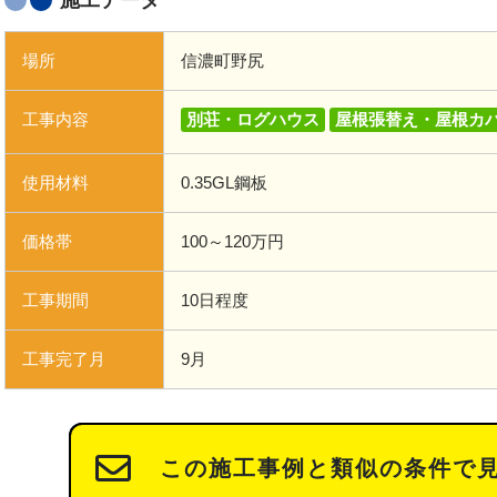
施工データ
場所
信濃町野尻
工事内容
別荘・ログハウス
屋根張替え・屋根カ
使用材料
0.35GL鋼板
価格帯
100～120万円
工事期間
10日程度
工事完了月
9月
この施工事例と類似の条件で