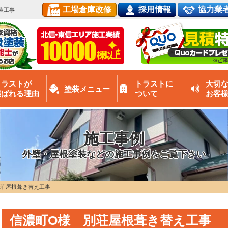
工場倉庫改修
採用情報
協力業
装工事
トラストが
トラストに
大切
塗装メニュー
選ばれる理由
ついて
お客
施工事例
外壁・屋根塗装などの施工事例をご覧下さい
別荘屋根葺き替え工事
信濃町O様 別荘屋根葺き替え工事