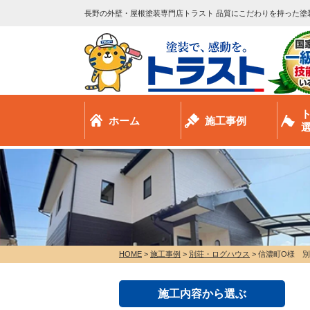
長野の外壁・屋根塗装専門店トラスト 品質にこだわりを持った塗
ホーム
施工事例
HOME
>
施工事例
>
別荘・ログハウス
>
信濃町O様 
施工内容から選ぶ