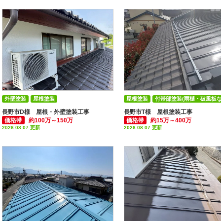
外壁塗装
屋根塗装
屋根塗装
付帯部塗装(雨樋・破風板な
付帯部塗装(雨樋・破風板など)
長野市D様 屋根・外壁塗装工事
長野市T様 屋根塗装工事
価格帯
約100万～150万
価格帯
約15万～400万
2026.08.07 更新
2026.08.07 更新