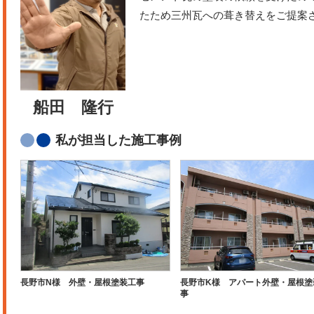
たため三州瓦への葺き替えをご提案
船田 隆行
私が担当した施工事例
長野市N様 外壁・屋根塗装工事
長野市K様 アパート外壁・屋根塗
事