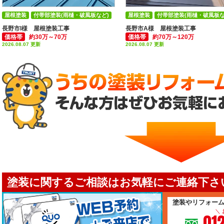
屋根塗装
付帯部塗装(雨樋・破風板など)
屋根塗装
付帯部塗装(雨樋・破風板な
長野市I様 屋根塗装工事
長野市A様 屋根塗装工事
価格帯
約30万～70万
価格帯
約70万～120万
2026.08.07 更新
2026.08.07 更新
塗装に関するご相談はお気軽にご連絡下さい
塗装やリフォー
＼
01