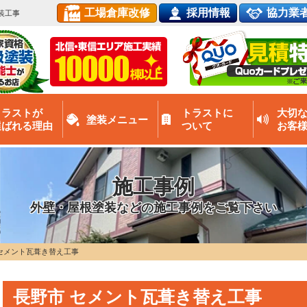
工場倉庫改修
採用情報
協力業
装工事
トラストが
トラストに
大切
塗装メニュー
選ばれる理由
ついて
お客
施工事例
外壁・屋根塗装などの施工事例をご覧下さい
セメント瓦葺き替え工事
長野市 セメント瓦葺き替え工事