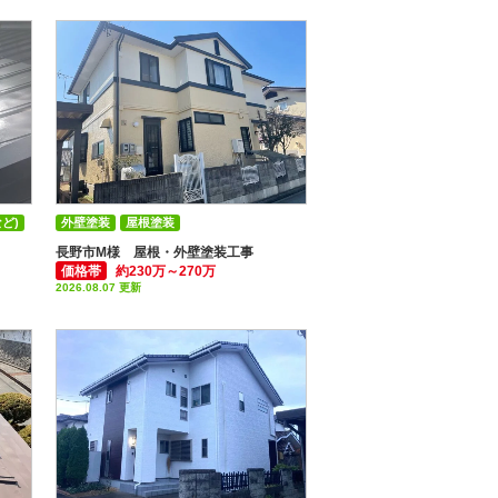
ど)
外壁塗装
屋根塗装
付帯部塗装(雨樋・破風板など)
長野市M様 屋根・外壁塗装工事
価格帯
約230万～270万
2026.08.07 更新