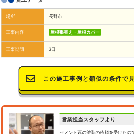
施工データ
場所
長野市
工事内容
屋根張替え・屋根カバー
工事期間
3日
この施工事例と類似の条件で
営業担当
スタッフより
セメント瓦の塗装の依頼を受けたの