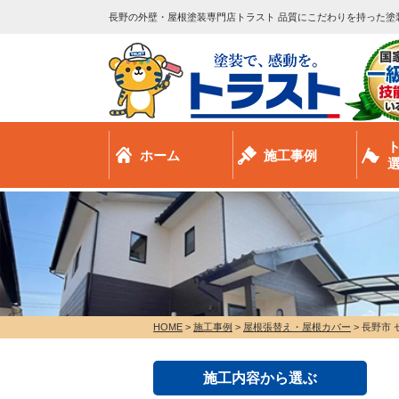
長野の外壁・屋根塗装専門店トラスト 品質にこだわりを持った塗
ホーム
施工事例
HOME
>
施工事例
>
屋根張替え・屋根カバー
>
長野市 
施工内容から選ぶ