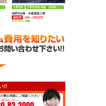
ど)
外壁塗装
付帯部塗装(雨樋・破風板など)
長野市N様 外壁塗装工事
価格帯
180～200万円
2026.08.07 更新
!!
ムの事お気軽にご相談ください！
 お電話はこちら！ ／
20-82-2000