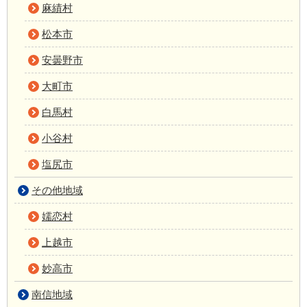
麻績村
松本市
安曇野市
大町市
白馬村
小谷村
塩尻市
その他地域
嬬恋村
上越市
妙高市
南信地域