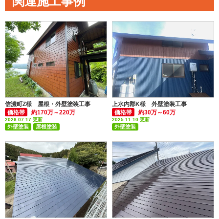
関連施工事例
信濃町Z様 屋根・外壁塗装工事
上水内郡K様 外壁塗装工事
価格帯
約170万～220万
価格帯
約30万～60万
2026.07.17 更新
2025.11.10 更新
外壁塗装
屋根塗装
外壁塗装
付帯部塗装(雨樋・破風板など)