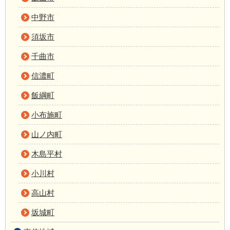
中野市
須坂市
千曲市
信濃町
飯綱町
小布施町
山ノ内町
木島平村
小川村
高山村
坂城町