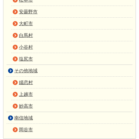
安曇野市
大町市
白馬村
小谷村
塩尻市
その他地域
嬬恋村
上越市
妙高市
南信地域
岡谷市