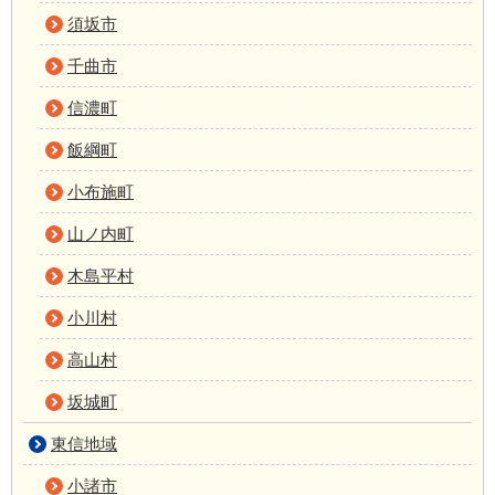
須坂市
千曲市
信濃町
飯綱町
小布施町
山ノ内町
木島平村
小川村
高山村
坂城町
東信地域
小諸市