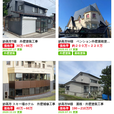
妙高市T様 外壁塗装工事
妙高市W様 ペンション外壁屋根塗装工事
価格帯
30万～60万
価格帯
約２００万～２２０万
2026.07.17 更新
2025.01.17 更新
外壁塗装
外壁塗装
屋根塗装
付帯部塗装(雨樋・破風板など)
付帯部塗装(雨樋・破風板など)
大規模(工場・社屋・ホテル 他)
妙高市 スキー場ホテル 外壁補修工事
妙高市M様 屋根・外壁塗装工事
価格帯
40万～60万
価格帯
190～210万円
2020.11.22 更新
2020.07.31 更新