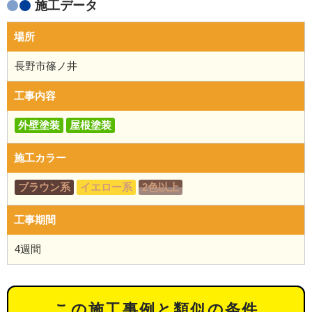
施工データ
場所
長野市篠ノ井
工事内容
外壁塗装
屋根塗装
施工カラー
ブラウン系
イエロー系
2色以上
工事期間
4週間
この施工事例と類似の条件