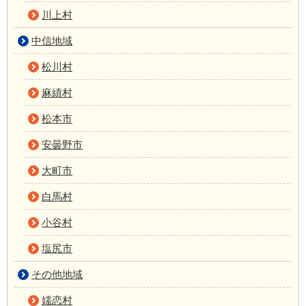
川上村
中信地域
松川村
麻績村
松本市
安曇野市
大町市
白馬村
小谷村
塩尻市
その他地域
嬬恋村