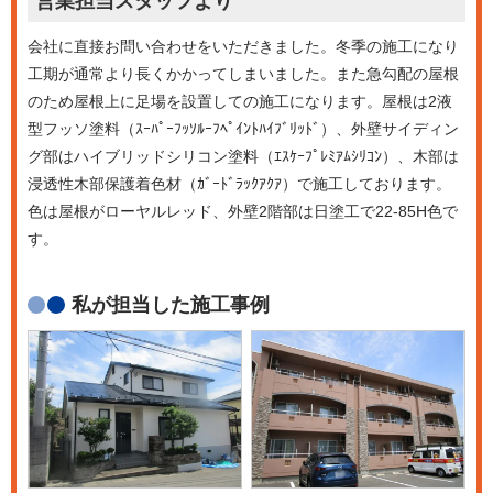
営業担当
スタッフより
会社に直接お問い合わせをいただきました。冬季の施工になり
工期が通常より長くかかってしまいました。また急勾配の屋根
のため屋根上に足場を設置しての施工になります。屋根は2液
型フッソ塗料（ｽｰﾊﾟｰﾌｯｿﾙｰﾌﾍﾟｲﾝﾄﾊｲﾌﾞﾘｯﾄﾞ）、外壁サイディン
グ部はハイブリッドシリコン塗料（ｴｽｹｰﾌﾟﾚﾐｱﾑｼﾘｺﾝ）、木部は
浸透性木部保護着色材（ｶﾞｰﾄﾞﾗｯｸｱｸｱ）で施工しております。
色は屋根がローヤルレッド、外壁2階部は日塗工で22-85H色で
す。
私が担当した施工事例