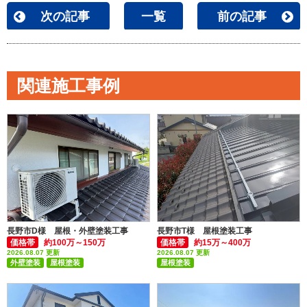
次の記事
一覧
前の記事
関連施工事例
長野市D様 屋根・外壁塗装工事
長野市T様 屋根塗装工事
価格帯
約100万～150万
価格帯
約15万～400万
2026.08.07 更新
2026.08.07 更新
外壁塗装
屋根塗装
屋根塗装
付帯部塗装(雨樋・破風板など)
付帯部塗装(雨樋・破風板など)