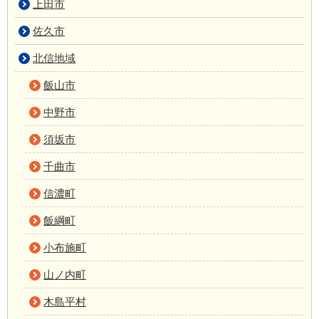
上田市
佐久市
北信地域
飯山市
中野市
須坂市
千曲市
信濃町
飯綱町
小布施町
山ノ内町
木島平村