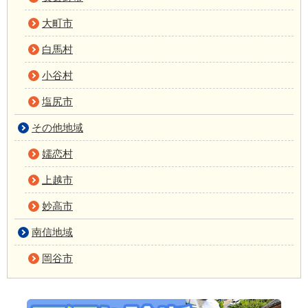
大町市
白馬村
小谷村
塩尻市
その他地域
嬬恋村
上越市
妙高市
南信地域
岡谷市