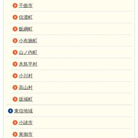
千曲市
信濃町
飯綱町
小布施町
山ノ内町
木島平村
小川村
高山村
坂城町
東信地域
小諸市
東御市