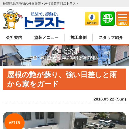
長野県北信地域の外壁塗装・屋根塗装専門店トラスト
MENU
会社案内
塗装メニュー
施工事例
スタッフ紹介
施工事例
外壁・屋根塗装などの施工事例をご覧下さい
屋根の艶が蘇り、強い日差しと雨
から家をガード
2016.05.22 (Sun)
AFTER