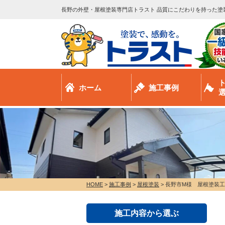
長野の外壁・屋根塗装専門店トラスト 品質にこだわりを持った塗
ホーム
施工事例
HOME
>
施工事例
>
屋根塗装
>
長野市M様 屋根塗装
施工内容から選ぶ