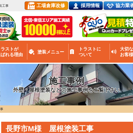
工場倉庫改修
採用情報
協力業
装工事
トラストが
トラストに
大切
塗装メニュー
選ばれる理由
ついて
お客
施工事例
外壁・屋根塗装などの施工事例をご覧下さい
工事
長野市M様 屋根塗装工事