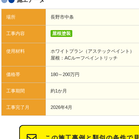
施工データ
場所
長野市中条
工事内容
屋根塗装
使用材料
ホワイトプラン（アステックペイント）
屋根：ACルーフペイントリッチ
価格帯
180～200万円
工事期間
約1か月
工事完了月
2026年4月
この施工事例と類似の条件で