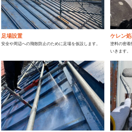
足場設置
ケレン処
安全や周辺への飛散防止のために足場を仮設します。
塗料の密着
いきます。