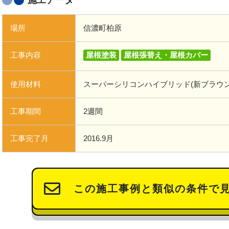
施工データ
場所
信濃町柏原
工事内容
屋根塗装
屋根張替え・屋根カバー
使用材料
スーパーシリコンハイブリッド(新ブラウ
工事期間
2週間
工事完了月
2016.9月
この施工事例と類似の条件で