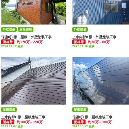
外壁塗装
屋根塗装
外壁塗装
付帯部塗装(雨樋・破風板など)
信濃町Z様 屋根・外壁塗装工事
上水内郡K様 外壁塗装工事
価格帯
約170万～220万
価格帯
約30万～60万
2026.07.17 更新
2025.11.10 更新
屋根塗装
屋根塗装
上水内郡H様 屋根塗装工事
信濃町T様 屋根塗装工事
価格帯
約100万～150万
価格帯
約70万～100万
2025.11.04 更新
2025.10.17 更新