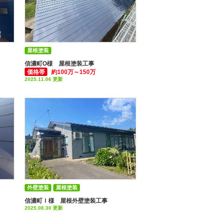
屋根塗装
信濃町O様 屋根塗装工事
価格帯
約100万～150万
2025.11.06 更新
外壁塗装
屋根塗装
付帯部塗装(雨樋・破風板など)
信濃町Ｉ様 屋根外壁塗装工事
2025.08.30 更新