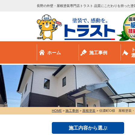
長野の外壁・屋根塗装専門店トラスト 品質にこだわりを持った塗
ホーム
施工事例
HOME
>
施工事例
>
屋根塗装
>
信濃町O様 屋根塗装
施工内容から選ぶ