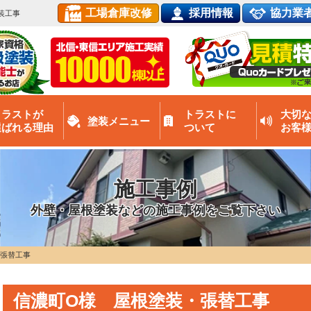
工場倉庫改修
採用情報
協力業
装工事
トラストが
トラストに
大切
塗装メニュー
選ばれる理由
ついて
お客
施工事例
外壁・屋根塗装などの施工事例をご覧下さい
・張替工事
信濃町O様 屋根塗装・張替工事