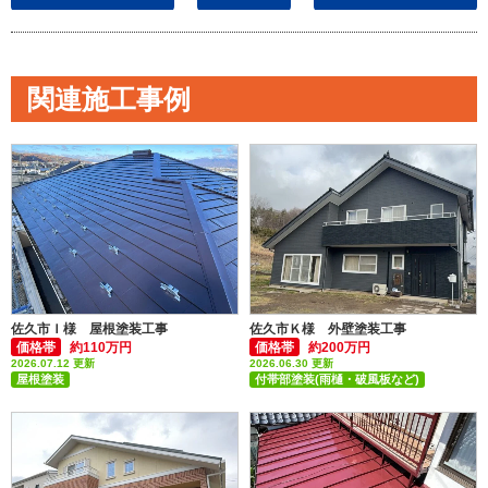
関連施工事例
佐久市Ｉ様 屋根塗装工事
佐久市Ｋ様 外壁塗装工事
価格帯
約110万円
価格帯
約200万円
2026.07.12 更新
2026.06.30 更新
屋根塗装
付帯部塗装(雨樋・破風板など)
外壁塗装