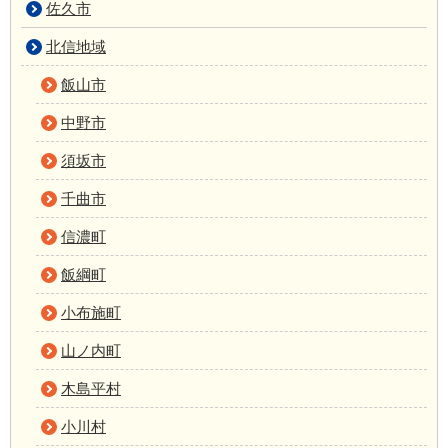
佐久市
北信地域
飯山市
中野市
須坂市
千曲市
信濃町
飯綱町
小布施町
山ノ内町
木島平村
小川村