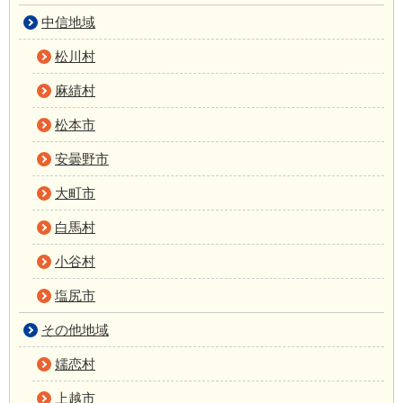
中信地域
松川村
麻績村
松本市
安曇野市
大町市
白馬村
小谷村
塩尻市
その他地域
嬬恋村
上越市