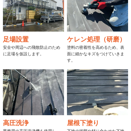
足場設置
ケレン処理（研磨）
安全や周辺への飛散防止のため
塗料の密着性を高めるため、表
に足場を仮設します。
面に細かなキズをつけていきま
す。
高圧洗浄
屋根下塗り