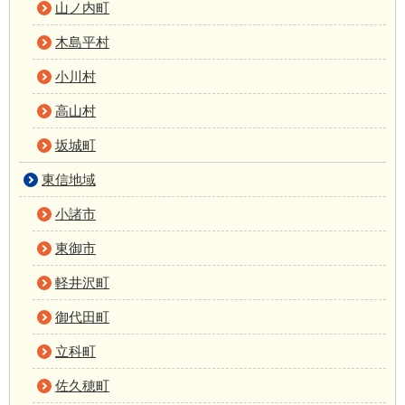
山ノ内町
木島平村
小川村
高山村
坂城町
東信地域
小諸市
東御市
軽井沢町
御代田町
立科町
佐久穂町