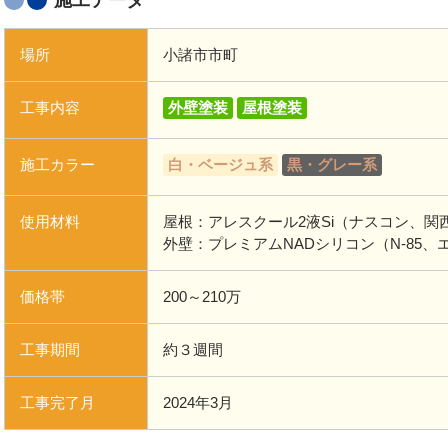
施工データ
場所
小諸市市町
工事内容
外壁塗装
屋根塗装
施工カラー
白・ベージュ系
黒・グレー系
使用材料
屋根：アレスクール2液Si（ナスコン、関
外壁：プレミアムNADシリコン（N-85、
価格帯
200～210万
工事期間
約３週間
工事完了月
2024年3月