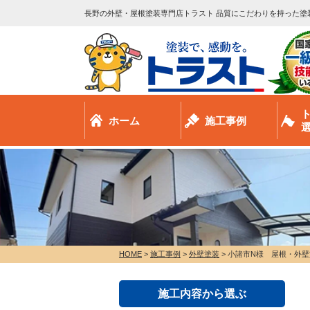
長野の外壁・屋根塗装専門店トラスト 品質にこだわりを持った塗
ホーム
施工事例
HOME
>
施工事例
>
外壁塗装
>
小諸市N様 屋根・外壁
施工内容から選ぶ