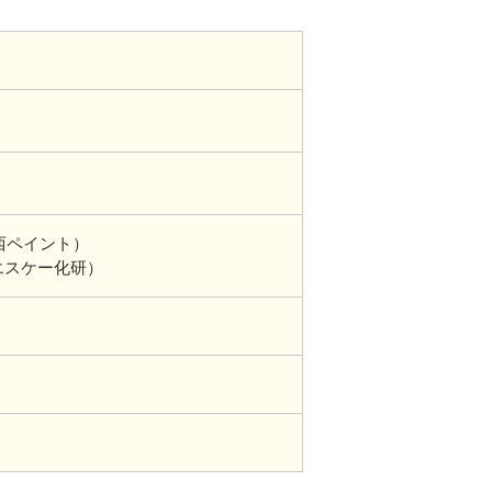
西ペイント）
エスケー化研）