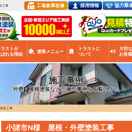
工場倉庫改修
採用情報
協力業
装工事
トラストが
トラストに
大切
塗装メニュー
選ばれる理由
ついて
お客
施工事例
外壁・屋根塗装などの施工事例をご覧下さい
塗装工事
小諸市N様 屋根・外壁塗装工事