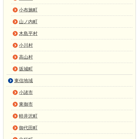
小布施町
山ノ内町
木島平村
小川村
高山村
坂城町
東信地域
小諸市
東御市
軽井沢町
御代田町