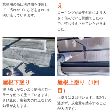
業務用の高圧洗浄機を使用し
え
て、汚れやゴミなどをきれいに
コーキングが経年劣化により大
洗い流していきます。
きく傷んでいる状態でしたの
で、打ち換えさせていただきま
した。
屋根下塗り
屋根上塗り（1回
塗り残しがないよう刷毛とロー
目）
ラーを使って塗っていきます。
上塗りは２回行います。希釈し
さび止め、密着力の向上などの
過ぎず、規定量を塗布すること
効果があります。
が大切です。