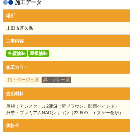
施工データ
場所
上田市蒼久保
工事内容
外壁塗装
屋根塗装
施工カラー
白・ベージュ系
黒・グレー系
使用材料
屋根：アレスクール2液Si（新ブラウン、関西ペイント）
外壁：プレミアムNADシリコン（22-60D、エスケー化研）
価格帯