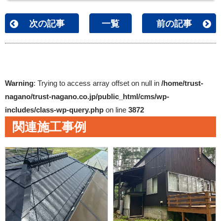
次の記事
一覧
前の記事
Warning
: Trying to access array offset on null in
/home/trust-
nagano/trust-nagano.co.jp/public_html/cms/wp-
includes/class-wp-query.php
on line
3872
関連施工事例