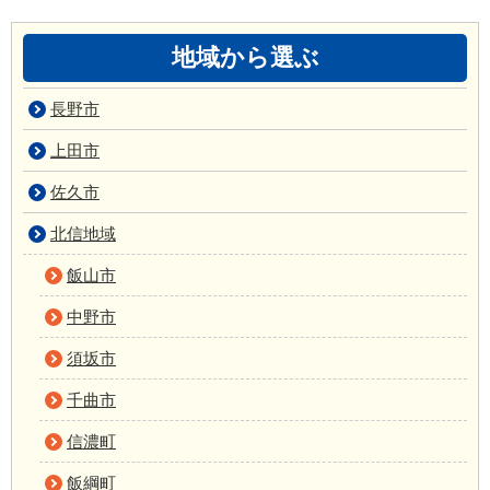
地域から選ぶ
長野市
上田市
佐久市
北信地域
飯山市
中野市
須坂市
千曲市
信濃町
飯綱町