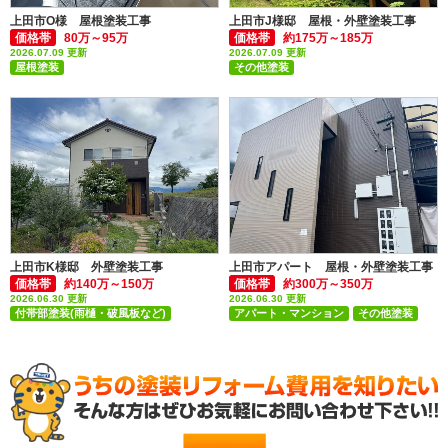
上田市O様 屋根塗装工事
上田市J様邸 屋根・外壁塗装工事
価格帯
80万～95万
価格帯
約175万～185万
2026.07.09 更新
2026.07.09 更新
屋根塗装
その他塗装
付帯部塗装(雨樋・破風板など)
別荘・ログハウス
外壁塗装
屋根塗装
木部塗装
上田市K様邸 外壁塗装工事
上田市アパート 屋根・外壁塗装工事
価格帯
約140万～150万
価格帯
約300万～350万
2026.06.30 更新
2026.06.30 更新
付帯部塗装(雨樋・破風板など)
アパート・マンション
その他塗装
外壁塗装
付帯部塗装(雨樋・破風板など)
外壁塗装
屋根塗装