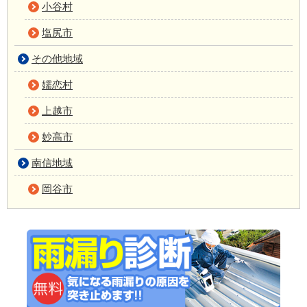
小谷村
塩尻市
その他地域
嬬恋村
上越市
妙高市
南信地域
岡谷市