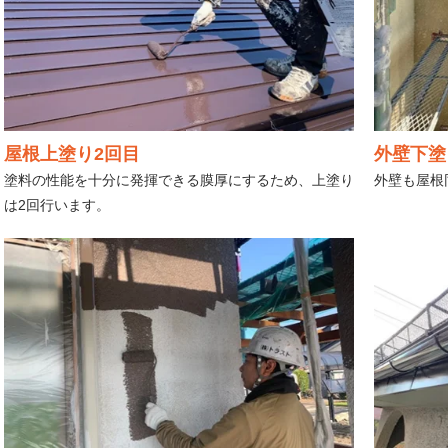
屋根上塗り2回目
外壁下塗
塗料の性能を十分に発揮できる膜厚にするため、上塗り
外壁も屋根
は2回行います。