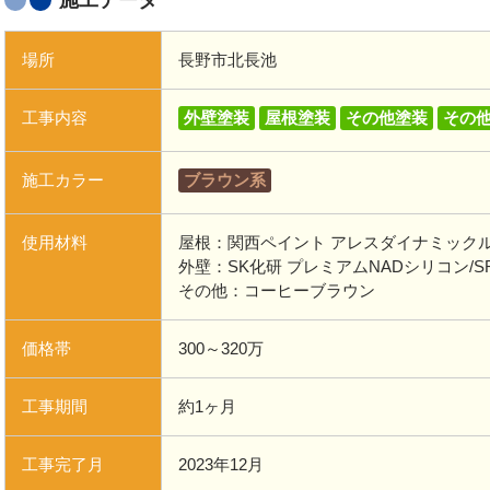
施工データ
場所
長野市北長池
工事内容
外壁塗装
屋根塗装
その他塗装
その
施工カラー
ブラウン系
使用材料
屋根：関西ペイント アレスダイナミック
外壁：SK化研 プレミアムNADシリコン/SR-
その他：コーヒーブラウン
価格帯
300～320万
工事期間
約1ヶ月
工事完了月
2023年12月