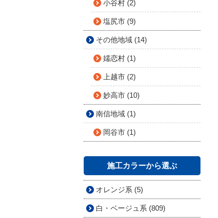
小谷村 (2)
塩尻市 (9)
その他地域 (14)
嬬恋村 (1)
上越市 (2)
妙高市 (10)
南信地域 (1)
岡谷市 (1)
施工カラーから選ぶ
オレンジ系 (5)
白・ベージュ系 (809)