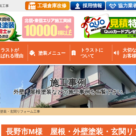
工場倉庫改修
採用情報
協力業
装工事
トラストが
トラストに
大切
塗装メニュー
選ばれる理由
ついて
お客
施工事例
外壁・屋根塗装などの施工事例をご覧下さい
壁塗装・玄関リフォーム工事
長野市M様 屋根・外壁塗装・玄関リ