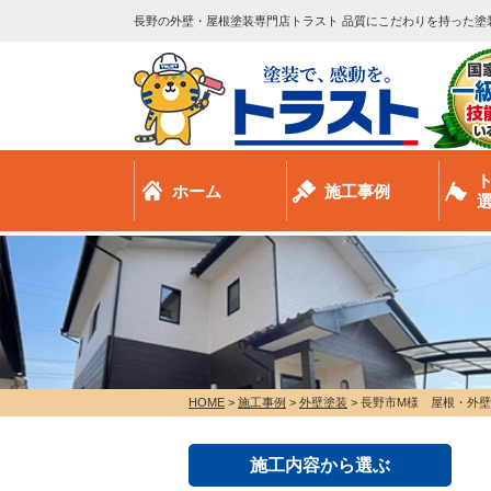
長野の外壁・屋根塗装専門店トラスト 品質にこだわりを持った塗
ホーム
施工事例
HOME
>
施工事例
>
外壁塗装
>
長野市M様 屋根・外
施工内容から選ぶ