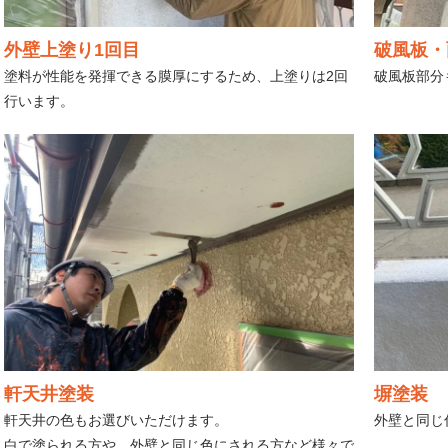
外壁上塗り1回目
破風板・
塗料が性能を発揮できる膜厚にするため、上塗りは2回
破風板部分
行います。
軒天井塗装
塀塗装
軒天井の色もお選びいただけます。
外壁と同じ
白で塗られる方や、外壁と同じ色にされる方など様々で