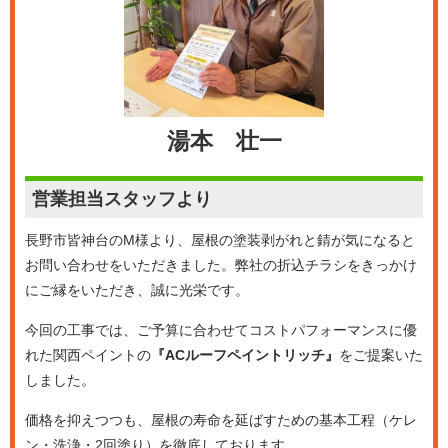
湯本 壮一
営業担当
スタッフより
長野市皆神台のM様より、屋根の塗装剥がれと錆が気になると
お問い合わせをいただきました。弊社の折込チラシをきっかけ
にご縁をいただき、誠に光栄です。
今回の工事では、ご予算に合わせてコストパフォーマンスに優
れた関西ペイントの
『ACルーフペイントリッチ』
をご提案いた
しました。
価格を抑えつつも、屋根の寿命を延ばすための基本工程（ケレ
ン・洗浄・2回塗り）を徹底しております。