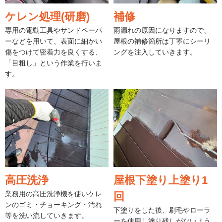
ケレン処理(研磨)
補修
専用の電動工具やサンドペーパ
雨漏れの原因になりますので、
ーなどを用いて、表面に細かい
屋根の補修箇所は丁寧にシーリ
傷をつけて密着力を良くする、
ングを注入していきます。
「目粗し」という作業を行いま
す。
高圧洗浄
屋根下塗り上塗り1
業務用の高圧洗浄機を使いケレ
回
ンのゴミ・チョーキング・汚れ
下塗りをした後、刷毛やローラ
等を洗い流していきます。
ーを使用し塗り残しがないよう