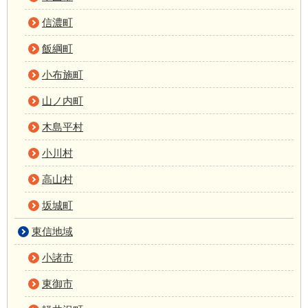
信濃町
飯綱町
小布施町
山ノ内町
木島平村
小川村
高山村
坂城町
東信地域
小諸市
東御市