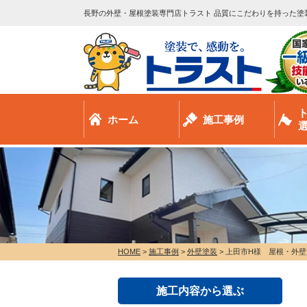
長野の外壁・屋根塗装専門店トラスト 品質にこだわりを持った塗
ホーム
施工事例
HOME
>
施工事例
>
外壁塗装
>
上田市H様 屋根・外壁
施工内容から選ぶ