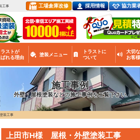
工場倉庫改修
採用情報
協力業
装工事
トラストが
トラストに
大切
塗装メニュー
選ばれる理由
ついて
お客
施工事例
外壁・屋根塗装などの施工事例をご覧下さい
塗装工事
上田市H様 屋根・外壁塗装工事