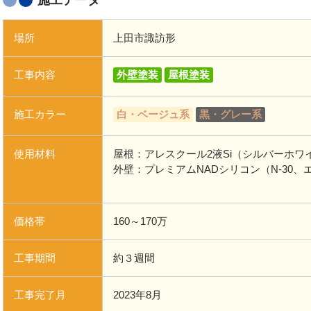
施工データ
場所
上田市諏訪形
工事内容
外壁塗装
屋根塗装
施工カラー
白・ベージュ系
黒・グレー系
使用材料
屋根：アレスクール2液Si（シルバーホワ
外壁：プレミアムNADシリコン（N-30、
価格帯
160～170万
工事期間
約３週間
工事完了月
2023年8月