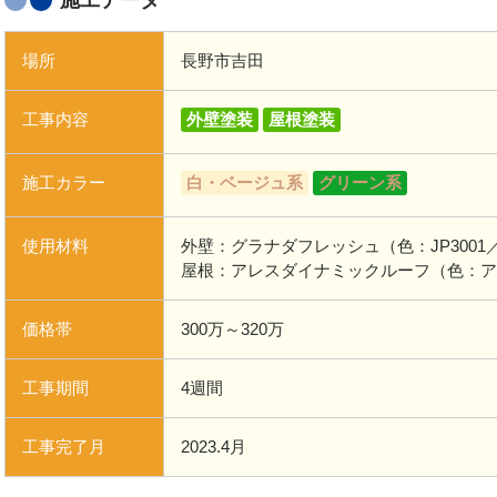
施工データ
場所
長野市吉田
工事内容
外壁塗装
屋根塗装
施工カラー
白・ベージュ系
グリーン系
使用材料
外壁：グラナダフレッシュ（色：JP300
屋根：アレスダイナミックルーフ（色：ア
価格帯
300万～320万
工事期間
4週間
工事完了月
2023.4月