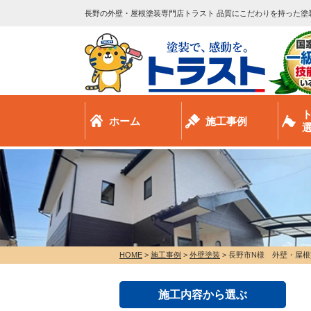
長野の外壁・屋根塗装専門店トラスト 品質にこだわりを持った塗
ホーム
施工事例
HOME
>
施工事例
>
外壁塗装
>
長野市N様 外壁・屋根
施工内容から選ぶ