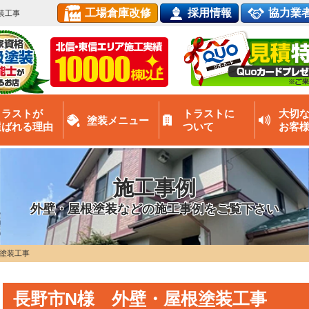
工場倉庫改修
採用情報
協力業
装工事
トラストが
トラストに
大切
塗装メニュー
選ばれる理由
ついて
お客
施工事例
外壁・屋根塗装などの施工事例をご覧下さい
塗装工事
長野市N様 外壁・屋根塗装工事