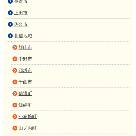
長野市
上田市
佐久市
北信地域
飯山市
中野市
須坂市
千曲市
信濃町
飯綱町
小布施町
山ノ内町