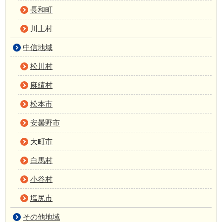
長和町
川上村
中信地域
松川村
麻績村
松本市
安曇野市
大町市
白馬村
小谷村
塩尻市
その他地域