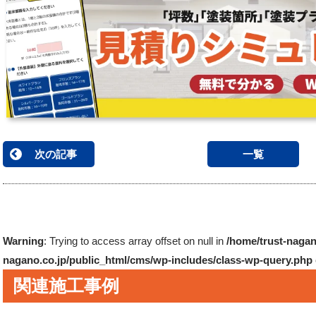
次の記事
一覧
Warning
: Trying to access array offset on null in
/home/trust-nagan
nagano.co.jp/public_html/cms/wp-includes/class-wp-query.php
関連施工事例