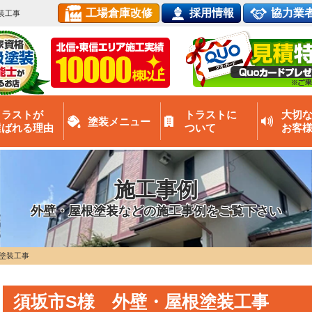
工場倉庫改修
採用情報
協力業
装工事
トラストが
トラストに
大切
塗装メニュー
選ばれる理由
ついて
お客
施工事例
外壁・屋根塗装などの施工事例をご覧下さい
塗装工事
須坂市S様 外壁・屋根塗装工事