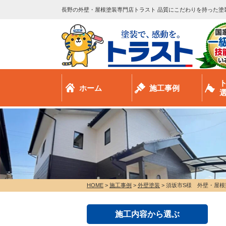
長野の外壁・屋根塗装専門店トラスト 品質にこだわりを持った塗
ホーム
施工事例
HOME
>
施工事例
>
外壁塗装
>
須坂市S様 外壁・屋根
施工内容から選ぶ