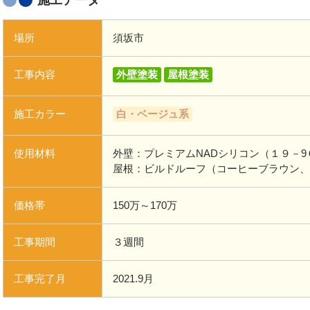
施工データ
場所
須坂市
工事内容
外壁塗装
屋根塗装
施工カラー
白・ベージュ系
使用材料
外壁：プレミアムNADシリコン（１９－
屋根：ビルドルーフ（コーヒーブラウン、
価格帯
150万～170万
工事期間
３週間
工事完了月
2021.9月