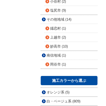
小谷村 (2)
塩尻市 (9)
その他地域 (14)
嬬恋村 (1)
上越市 (2)
妙高市 (10)
南信地域 (1)
岡谷市 (1)
施工カラーから選ぶ
オレンジ系 (5)
白・ベージュ系 (809)