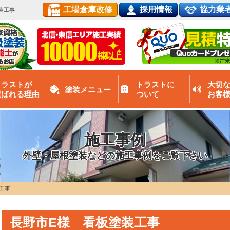
工場倉庫改修
採用情報
協力業
装工事
トラストが
トラストに
大切
塗装メニュー
選ばれる理由
ついて
お客
施工事例
外壁・屋根塗装などの施工事例をご覧下さい
工事
長野市E様 看板塗装工事