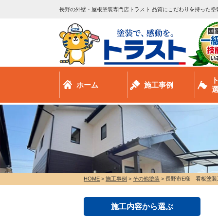
長野の外壁・屋根塗装専門店トラスト 品質にこだわりを持った塗
ホーム
施工事例
HOME
>
施工事例
>
その他塗装
>
長野市E様 看板塗装
施工内容から選ぶ