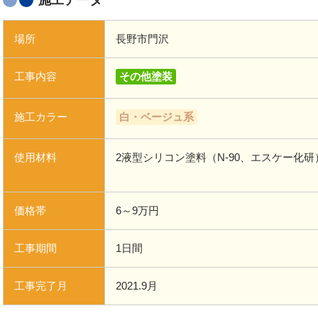
施工データ
場所
長野市門沢
工事内容
その他塗装
施工カラー
白・ベージュ系
使用材料
2液型シリコン塗料（N-90、エスケー化研
価格帯
6～9万円
工事期間
1日間
工事完了月
2021.9月