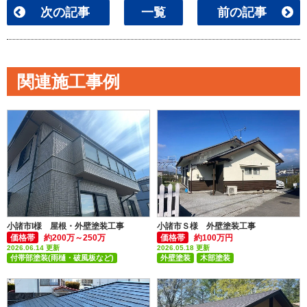
次の記事
一覧
前の記事
関連施工事例
小諸市I様 屋根・外壁塗装工事
小諸市Ｓ様 外壁塗装工事
価格帯
約200万～250万
価格帯
約100万円
2026.06.14 更新
2026.05.18 更新
付帯部塗装(雨樋・破風板など)
外壁塗装
木部塗装
外壁塗装
屋根塗装