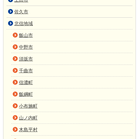
佐久市
北信地域
飯山市
中野市
須坂市
千曲市
信濃町
飯綱町
小布施町
山ノ内町
木島平村