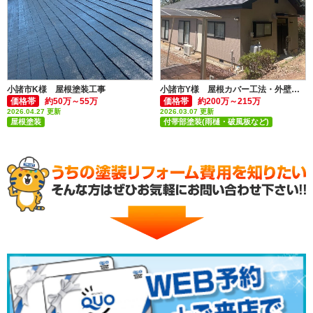
小諸市K様 屋根塗装工事
小諸市Y様 屋根カバー工法・外壁塗装工事
価格帯
約50万～55万
価格帯
約200万～215万
2026.04.27 更新
2026.03.07 更新
屋根塗装
付帯部塗装(雨樋・破風板など)
外壁塗装
屋根塗装
屋根張替え・屋根カバー