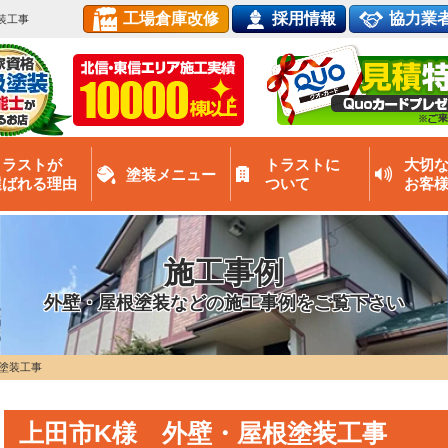
工場倉庫改修
採用情報
協力業
装工事
トラストが
トラストに
大切
塗装メニュー
選ばれる理由
ついて
お客
施工事例
外壁・屋根塗装などの施工事例をご覧下さい
塗装工事
上田市K様 外壁・屋根塗装工事