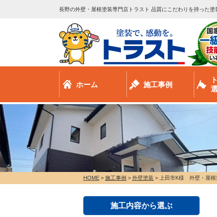
長野の外壁・屋根塗装専門店トラスト 品質にこだわりを持った塗
ホーム
施工事例
HOME
>
施工事例
>
外壁塗装
>
上田市K様 外壁・屋根
施工内容から選ぶ