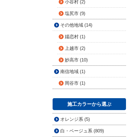
小谷村 (2)
塩尻市 (9)
その他地域 (14)
嬬恋村 (1)
上越市 (2)
妙高市 (10)
南信地域 (1)
岡谷市 (1)
施工カラーから選ぶ
オレンジ系 (5)
白・ベージュ系 (809)