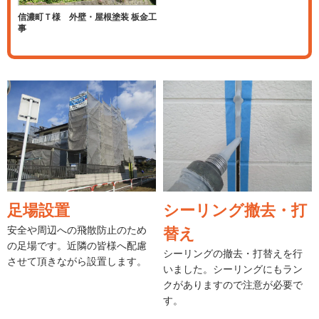
信濃町Ｔ様 外壁・屋根塗装 板金工
事
足場設置
シーリング撤去・打
安全や周辺への飛散防止のため
替え
の足場です。近隣の皆様へ配慮
シーリングの撤去・打替えを行
させて頂きながら設置します。
いました。シーリングにもラン
クがありますので注意が必要で
す。