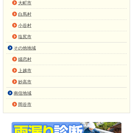
大町市
白馬村
小谷村
塩尻市
その他地域
嬬恋村
上越市
妙高市
南信地域
岡谷市