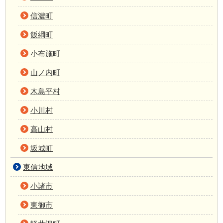
信濃町
飯綱町
小布施町
山ノ内町
木島平村
小川村
高山村
坂城町
東信地域
小諸市
東御市