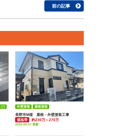
前の記事
ど)
外壁塗装
屋根塗装
付帯部塗装(雨樋・破風板など)
長野市M様 屋根・外壁塗装工事
価格帯
約230万～270万
2026.08.07 更新