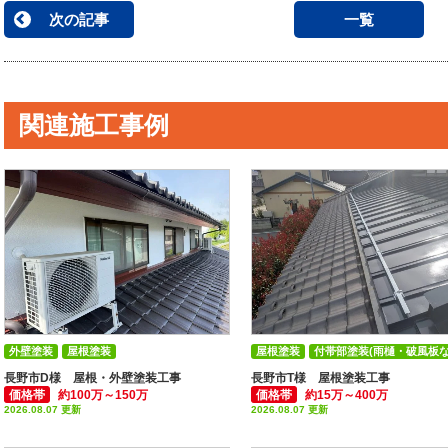
次の記事
一覧
関連施工事例
外壁塗装
屋根塗装
屋根塗装
付帯部塗装(雨樋・破風板な
付帯部塗装(雨樋・破風板など)
長野市D様 屋根・外壁塗装工事
長野市T様 屋根塗装工事
価格帯
約100万～150万
価格帯
約15万～400万
2026.08.07 更新
2026.08.07 更新