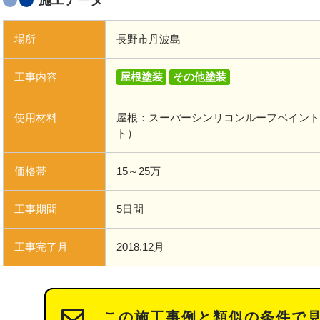
施工データ
場所
長野市丹波島
工事内容
屋根塗装
その他塗装
使用材料
屋根：スーパーシンリコンルーフペイント
ト）
価格帯
15～25万
工事期間
5日間
工事完了月
2018.12月
この施工事例と類似の条件で