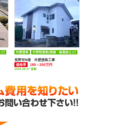
ど)
外壁塗装
付帯部塗装(雨樋・破風板など)
長野市N様 外壁塗装工事
価格帯
180～200万円
2026.08.07 更新