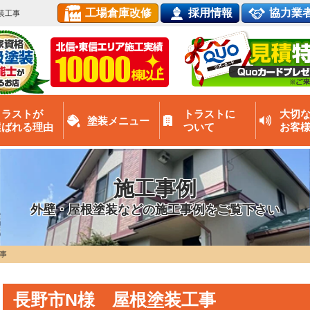
工場倉庫改修
採用情報
協力業
装工事
トラストが
トラストに
大切
塗装メニュー
選ばれる理由
ついて
お客
施工事例
外壁・屋根塗装などの施工事例をご覧下さい
事
長野市N様 屋根塗装工事