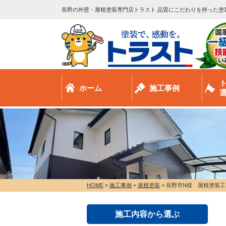
長野の外壁・屋根塗装専門店トラスト 品質にこだわりを持った塗
ホーム
施工事例
HOME
>
施工事例
>
屋根塗装
>
長野市N様 屋根塗装工
施工内容から選ぶ