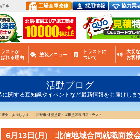
工場倉庫改修
採用情報
協力業
装工事
トラストが
トラストに
大切
塗装メニュー
選ばれる理由
ついて
お客
活動ブログ
装に関する豆知識やイベントなど最新情報をお届けしま
職面接会に参加します。｜長野市 外壁塗装・屋根塗装専門店トラスト
6月13日(月) 北信地域合同就職面