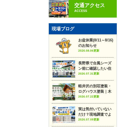
交通アクセス
ACCESS
現場ブログ
お盆休業(8/11～8/16)
のお知らせ
2026.08.06更新
長野県で台風シーズ
ン前に確認したい住
宅チェックポイント7
2026.07.31更新
選
軽井沢の別荘塗装・
ログハウス塗装｜木
部メンテナンスのポ
2026.07.22更新
イントや施工事例を
プロが解説
実は気付いていない
だけ？現地調査でよ
く見つかる住宅の劣
2026.07.09更新
化5選