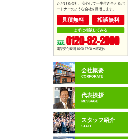
ただける会社、安心して一生付き合えるパ
ートナーのような会社を目指します。
見積無料
相談無料
まずは相談してみる
0120-82-2000
電話受付時間 10:00-17:00
水曜定休
会社概要
CORPORATE
代表挨拶
MESSAGE
スタッフ紹介
STAFF