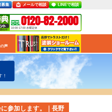
者募集
メールで相談
LINEで相談
0120-82-2000
10:00-17:00
水曜定休
な
様の声
す！
接会に参加します。｜長野