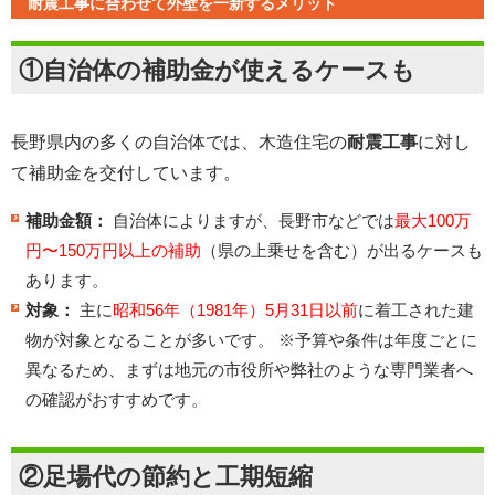
耐震工事に合わせて外壁を一新するメリット
①自治体の補助金が使えるケースも
長野県内の多くの自治体では、木造住宅の
耐震工事
に対し
て補助金を交付しています。
補助金額：
自治体によりますが、長野市などでは
最大100万
円〜150万円以上の補助
（県の上乗せを含む）が出るケースも
あります。
対象：
主に
昭和56年（1981年）5月31日以前
に着工された建
物が対象となることが多いです。 ※予算や条件は年度ごとに
異なるため、まずは地元の市役所や弊社のような専門業者へ
の確認がおすすめです。
②足場代の節約と工期短縮