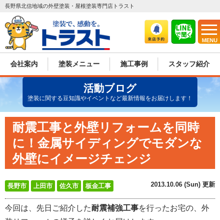
長野県北信地域の外壁塗装・屋根塗装専門店トラスト
MENU
会社案内
塗装メニュー
施工事例
スタッフ紹介
活動ブログ
塗装に関する豆知識やイベントなど最新情報をお届けします！
耐震工事と外壁リフォームを同時
に！金属サイディングでモダンな
外壁にイメージチェンジ
2013.10.06 (Sun) 更新
長野市
上田市
佐久市
板金工事
今回は、先日ご紹介した
耐震補強工事
を行ったお宅の、外