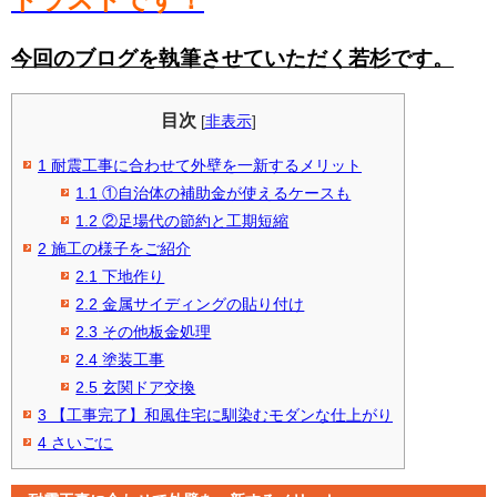
今回のブログを執筆させていただく若杉です。
目次
[
非表示
]
1
耐震工事に合わせて外壁を一新するメリット
1.1
①自治体の補助金が使えるケースも
1.2
②足場代の節約と工期短縮
2
施工の様子をご紹介
2.1
下地作り
2.2
金属サイディングの貼り付け
2.3
その他板金処理
2.4
塗装工事
2.5
玄関ドア交換
3
【工事完了】和風住宅に馴染むモダンな仕上がり
4
さいごに