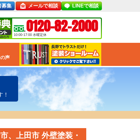
者募集
メールで相談
LINEで相談
0120-82-2000
10:00-17:00
水曜定休
な
様の声
す！
市、上田市 外壁塗装・