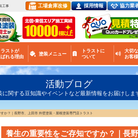
工場倉庫改修
採用情報
協力業
装工事
トラストが
トラストに
大切
塗装メニュー
選ばれる理由
ついて
お客
活動ブログ
装に関する豆知識やイベントなど最新情報をお届けしま
すか？｜長野市、上田市 外壁塗装・屋根塗装専門店トラスト
養生の重要性をご存知ですか？｜長野