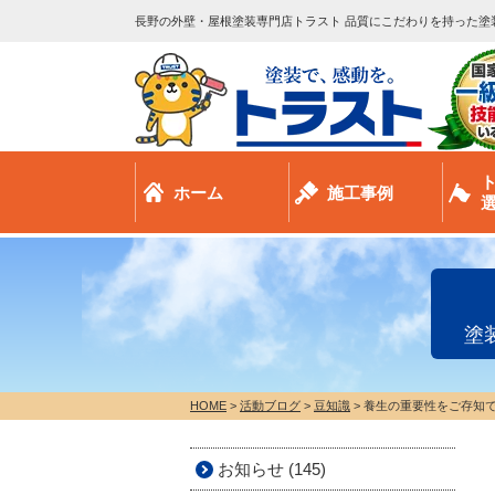
長野の外壁・屋根塗装専門店トラスト 品質にこだわりを持った塗
ホーム
施工事例
塗
HOME
>
活動ブログ
>
豆知識
>
養生の重要性をご存知で
お知らせ (145)