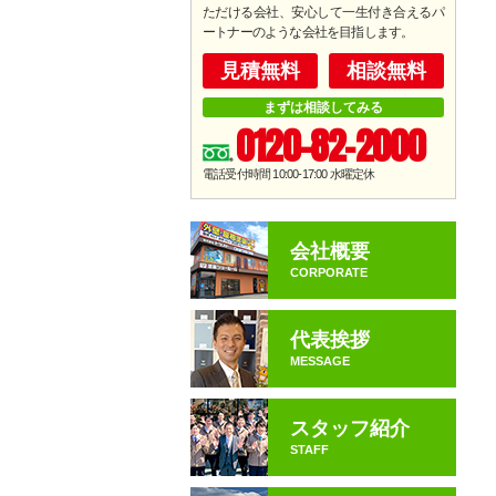
ただける会社、安心して一生付き合えるパ
ートナーのような会社を目指します。
見積無料
相談無料
まずは相談してみる
0120-82-2000
電話受付時間 10:00-17:00
水曜定休
会社概要
CORPORATE
代表挨拶
MESSAGE
スタッフ紹介
STAFF