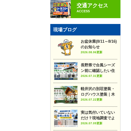
交通アクセス
ACCESS
現場ブログ
お盆休業(8/11～8/16)
のお知らせ
2026.08.06更新
長野県で台風シーズ
ン前に確認したい住
宅チェックポイント7
2026.07.31更新
選
軽井沢の別荘塗装・
ログハウス塗装｜木
部メンテナンスのポ
2026.07.22更新
イントや施工事例を
プロが解説
実は気付いていない
だけ？現地調査でよ
く見つかる住宅の劣
2026.07.09更新
化5選