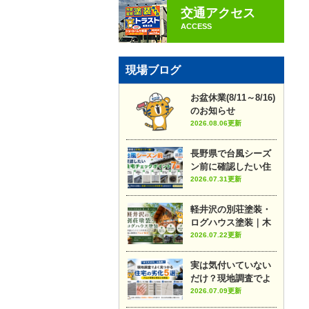
交通アクセス
ACCESS
現場ブログ
お盆休業(8/11～8/16)
のお知らせ
2026.08.06更新
長野県で台風シーズ
ン前に確認したい住
宅チェックポイント7
2026.07.31更新
選
軽井沢の別荘塗装・
ログハウス塗装｜木
部メンテナンスのポ
2026.07.22更新
イントや施工事例を
プロが解説
実は気付いていない
だけ？現地調査でよ
く見つかる住宅の劣
2026.07.09更新
化5選