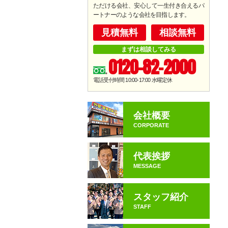
ただける会社、安心して一生付き合えるパ
ートナーのような会社を目指します。
見積無料
相談無料
まずは相談してみる
0120-82-2000
電話受付時間 10:00-17:00
水曜定休
会社概要
CORPORATE
代表挨拶
MESSAGE
スタッフ紹介
STAFF