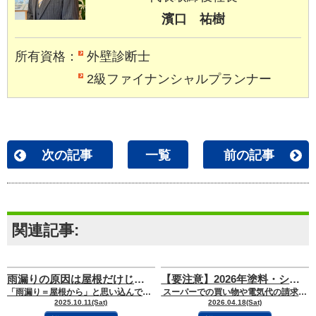
濱口 祐樹
所有資格：
外壁診断士
2級ファイナンシャルプランナー
次の記事
一覧
前の記事
関連記事:
雨漏りの原因は屋根だけじゃない？見落とされがちな外壁からの雨漏りに注意！
【要注意】2026年塗料・シンナーが値上がり中？「ウッドショック」から学ぶ外壁塗装のベストなタイミングと値上げの真実
「雨漏り＝屋根から」と思い込んでいませんか？実は、雨漏りは屋根だけでなく、外壁
スーパーでの買い物や電気代の請求書を見るたびに、日々の生活の中で物価の上昇を
2025.10.11(Sat)
2026.04.18(Sat)