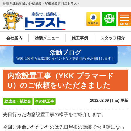
長野県北信地域の外壁塗装・屋根塗装専門店トラスト
MENU
会社案内
塗装メニュー
施工事例
スタッフ紹介
活動ブログ
塗装に関する豆知識やイベントなど最新情報をお届けします！
内窓設置工事（YKK プラマード
U）のご依頼をいただきました
2012.02.09 (Thu) 更新
助成金・補助金
その他工事
先日行った内窓設置工事の様子をご紹介します。
今回ご用命いただいたのは先日屋根の塗装でお世話になっ