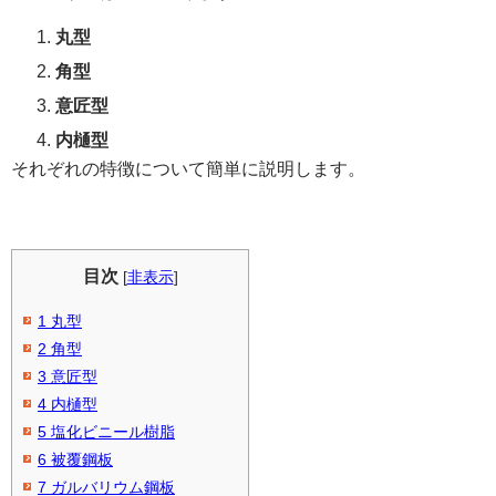
丸型
角型
意匠型
内樋型
それぞれの特徴について簡単に説明します。
目次
[
非表示
]
1
丸型
2
角型
3
意匠型
4
内樋型
5
塩化ビニール樹脂
6
被覆鋼板
7
ガルバリウム鋼板