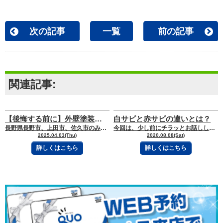
次の記事
一覧
前の記事
関連記事:
【後悔する前に】外壁塗装でありがちなトラブル例 知らずに契約すると危険！
白サビと赤サビの違いとは？
長野県長野市、上田市、佐久市のみなさん、こんにちは！ 地域密着の外壁塗装・屋根塗
今回は、少し前にチラッとお話しした「赤サビ、白サビ」と「トタン」についてお伝えし
2025.04.03(Thu)
2020.08.08(Sat)
詳しくはこちら
詳しくはこちら