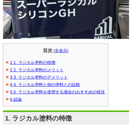
目次
[
非表示
]
1
1. ラジカル塗料の特徴
2
2. ラジカル塗料のメリット
3
3. ラジカル塗料のデメリット
4
4. ラジカル塗料と他の塗料との比較
5
5. ラジカル塗料を使用する場合のおすすめの状況
6
結論
1.
ラジカル塗料の特徴