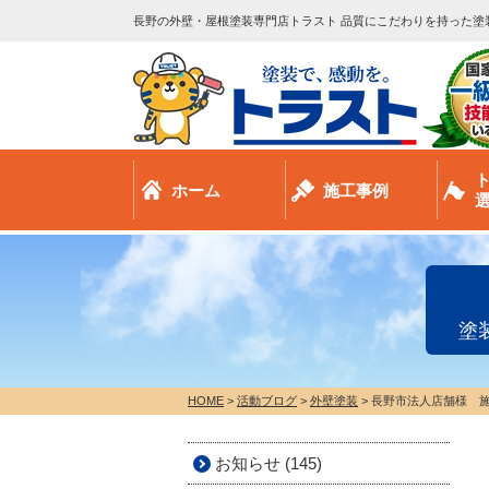
長野の外壁・屋根塗装専門店トラスト 品質にこだわりを持った塗
ホーム
施工事例
塗
HOME
>
活動ブログ
>
外壁塗装
>
長野市法人店舗様 
お知らせ (145)