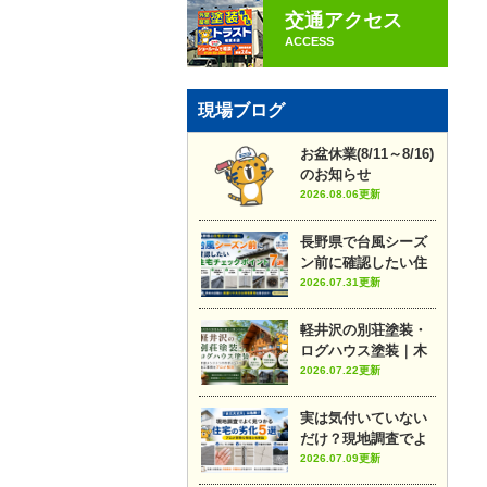
交通アクセス
ACCESS
現場ブログ
お盆休業(8/11～8/16)
のお知らせ
2026.08.06更新
長野県で台風シーズ
ン前に確認したい住
宅チェックポイント7
2026.07.31更新
選
軽井沢の別荘塗装・
ログハウス塗装｜木
部メンテナンスのポ
2026.07.22更新
イントや施工事例を
プロが解説
実は気付いていない
だけ？現地調査でよ
く見つかる住宅の劣
2026.07.09更新
化5選