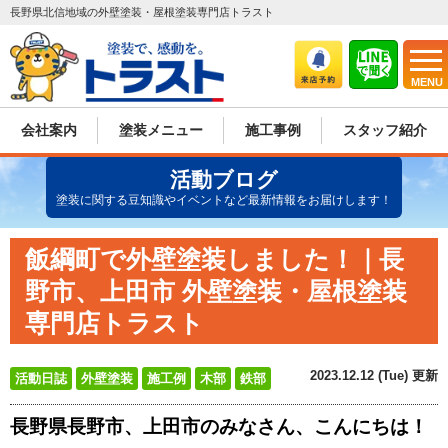
長野県北信地域の外壁塗装・屋根塗装専門店トラスト
MENU
会社案内
塗装メニュー
施工事例
スタッフ紹介
活動ブログ
塗装に関する豆知識やイベントなど最新情報をお届けします！
飯綱町で外壁塗装しました！｜長
野市、上田市 外壁塗装・屋根塗装
専門店トラスト
2023.12.12 (Tue) 更新
活動日誌
外壁塗装
施工例
木部
鉄部
長野県長野市、上田市のみなさん、こんにちは！