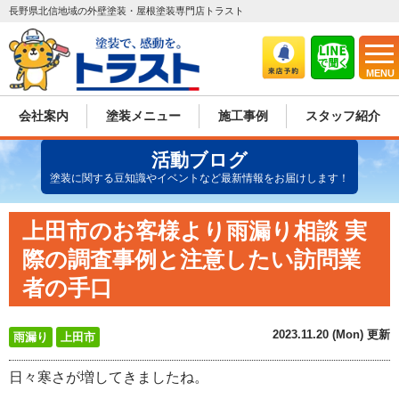
長野県北信地域の外壁塗装・屋根塗装専門店トラスト
MENU
会社案内
塗装メニュー
施工事例
スタッフ紹介
活動ブログ
塗装に関する豆知識やイベントなど最新情報をお届けします！
上田市のお客様より雨漏り相談 実
際の調査事例と注意したい訪問業
者の手口
2023.11.20 (Mon) 更新
雨漏り
上田市
日々寒さが増してきましたね。