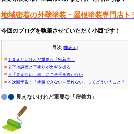
地域密着の外壁塗装・屋根塗装専門店ト
今回のブログを執筆させていただく小西です！
目次
[
非表示
]
1
見えないけれど重要な「密着力」
2
下地調整と下塗りがカギを握る
3
「見えない工程」にこそ手を抜かない
4
次回予告：「塗装できない＝塗れない」ってどういうこと？
見えないけれど重要な「密着力」