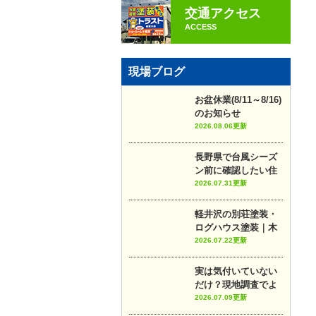
交通アクセス
ACCESS
現場ブログ
お盆休業(8/11～8/16)
のお知らせ
2026.08.06更新
長野県で台風シーズ
ン前に確認したい住
宅チェックポイント7
2026.07.31更新
選
軽井沢の別荘塗装・
ログハウス塗装｜木
部メンテナンスのポ
2026.07.22更新
イントや施工事例を
プロが解説
実は気付いていない
だけ？現地調査でよ
く見つかる住宅の劣
2026.07.09更新
化5選