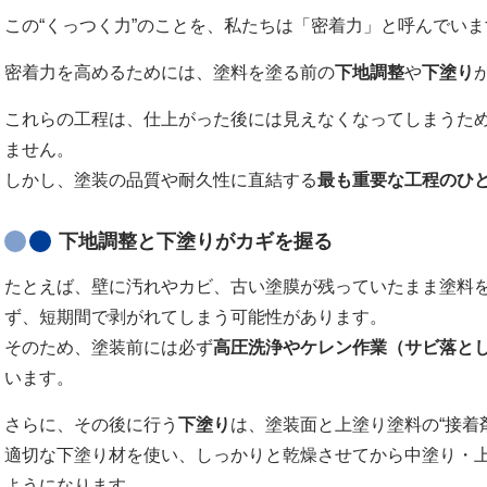
この“くっつく力”のことを、私たちは「密着力」と呼んでいま
密着力を高めるためには、塗料を塗る前の
下地調整
や
下塗り
これらの工程は、仕上がった後には見えなくなってしまうた
ません。
しかし、塗装の品質や耐久性に直結する
最も重要な工程のひ
下地調整と下塗りがカギを握る
たとえば、壁に汚れやカビ、古い塗膜が残っていたまま塗料
ず、短期間で剥がれてしまう可能性があります。
そのため、塗装前には必ず
高圧洗浄やケレン作業（サビ落と
います。
さらに、その後に行う
下塗り
は、塗装面と上塗り塗料の“接着
適切な下塗り材を使い、しっかりと乾燥させてから中塗り・
ようになります。