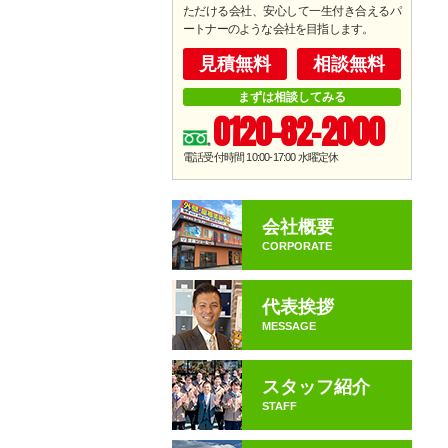
ただける会社、安心して一生付き合えるパ
ートナーのような会社を目指します。
見積無料
相談無料
まずは相談してみる
0120-82-2000
電話受付時間 10:00-17:00
水曜定休
会社概要
CORPORATE
代表挨拶
MESSAGE
スタッフ紹介
STAFF