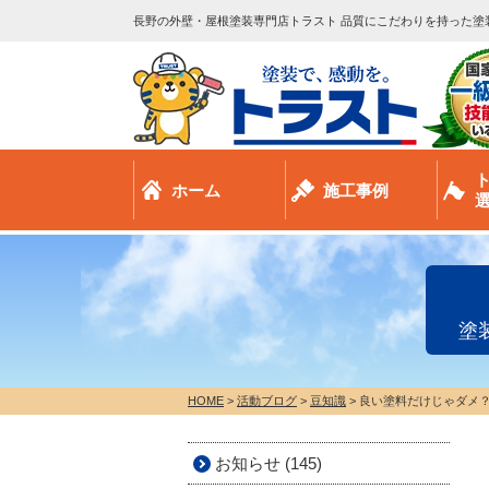
長野の外壁・屋根塗装専門店トラスト 品質にこだわりを持った塗
ホーム
施工事例
塗
HOME
>
活動ブログ
>
豆知識
>
良い塗料だけじゃダメ？
お知らせ (145)