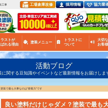
工場倉庫改修
採用情報
協力業
装工事
トラストが
トラストに
大切
塗装メニュー
選ばれる理由
ついて
お客
活動ブログ
装に関する豆知識やイベントなど最新情報をお届けしま
塗装で最も大事なのは“密着力”です
良い塗料だけじゃダメ？塗装で最も大