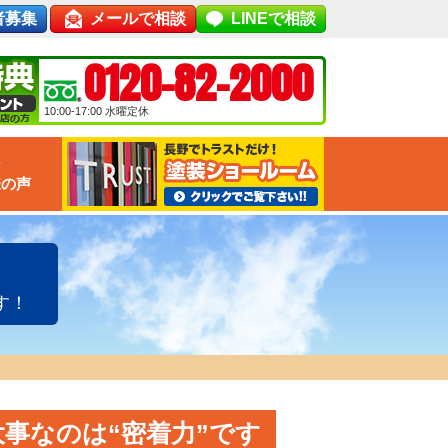
者募集
メールで相談
LINEで相談
0120-82-2000
10:00-17:00
水曜定休
な
様の声
す！
事なのは“密着力”です