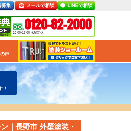
者募集
メールで相談
LINEで相談
0120-82-2000
10:00-17:00
水曜定休
な
様の声
す！
ン｜長野市 外壁塗装・