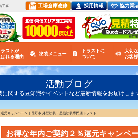
工場倉庫改修
採用情報
協力業
装工事
トラストが
トラストに
大切
塗装メニュー
選ばれる理由
ついて
お客
活動ブログ
装に関する豆知識やイベントなど最新情報をお届けしま
還元キャンペーン｜長野市 外壁塗装・屋根塗装専門店トラスト
お得な年内ご契約２％還元キャンペー