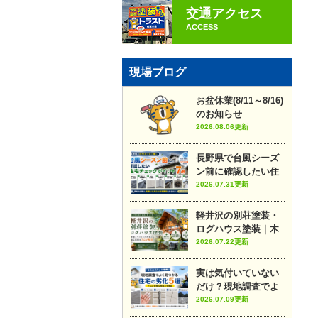
交通アクセス
ACCESS
現場ブログ
お盆休業(8/11～8/16)
のお知らせ
2026.08.06更新
長野県で台風シーズ
ン前に確認したい住
宅チェックポイント7
2026.07.31更新
選
軽井沢の別荘塗装・
ログハウス塗装｜木
部メンテナンスのポ
2026.07.22更新
イントや施工事例を
プロが解説
実は気付いていない
だけ？現地調査でよ
く見つかる住宅の劣
2026.07.09更新
化5選