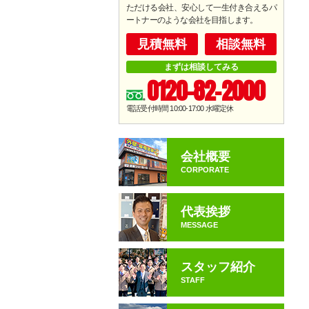
ただける会社、安心して一生付き合えるパ
ートナーのような会社を目指します。
見積無料
相談無料
まずは相談してみる
0120-82-2000
電話受付時間 10:00-17:00
水曜定休
会社概要
CORPORATE
代表挨拶
MESSAGE
スタッフ紹介
STAFF