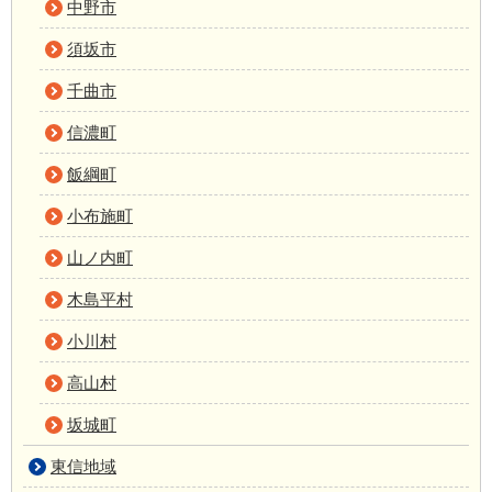
中野市
須坂市
千曲市
信濃町
飯綱町
小布施町
山ノ内町
木島平村
小川村
高山村
坂城町
東信地域