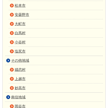
松本市
安曇野市
大町市
白馬村
小谷村
塩尻市
その他地域
嬬恋村
上越市
妙高市
南信地域
岡谷市