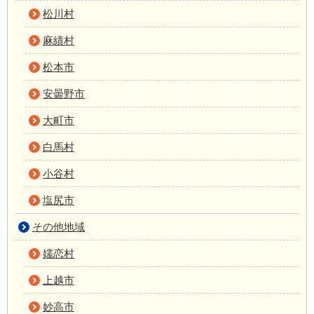
松川村
麻績村
松本市
安曇野市
大町市
白馬村
小谷村
塩尻市
その他地域
嬬恋村
上越市
妙高市