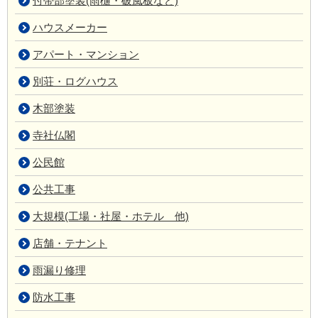
付帯部塗装(雨樋・破風板など)
ハウスメーカー
アパート・マンション
別荘・ログハウス
木部塗装
寺社仏閣
公民館
公共工事
大規模(工場・社屋・ホテル 他)
店舗・テナント
雨漏り修理
防水工事