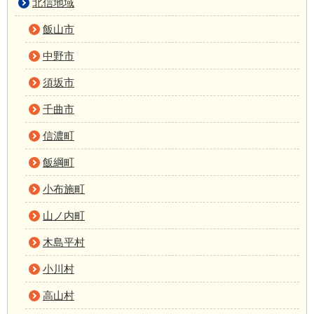
北信地域
飯山市
中野市
須坂市
千曲市
信濃町
飯綱町
小布施町
山ノ内町
木島平村
小川村
高山村